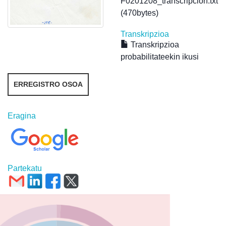
F0201208_transcripcion.txt
(470bytes)
Transkripzioa
Transkripzioa
probabilitateekin ikusi
ERREGISTRO OSOA
Eragina
Partekatu