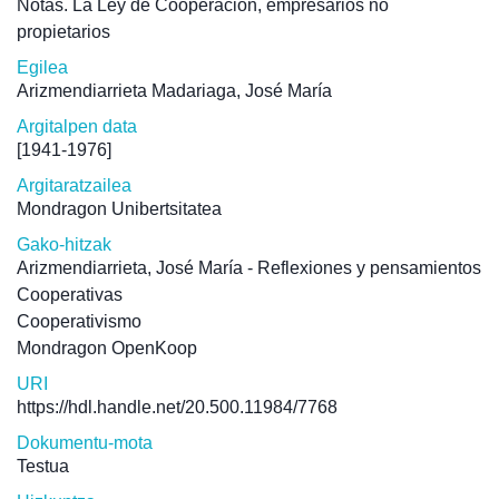
Notas. La Ley de Cooperación, empresarios no
propietarios
Egilea
Arizmendiarrieta Madariaga, José María
Argitalpen data
[1941-1976]
Argitaratzailea
Mondragon Unibertsitatea
Gako-hitzak
Arizmendiarrieta, José María - Reflexiones y pensamientos
Cooperativas
Cooperativismo
Mondragon OpenKoop
URI
https://hdl.handle.net/20.500.11984/7768
Dokumentu-mota
Testua