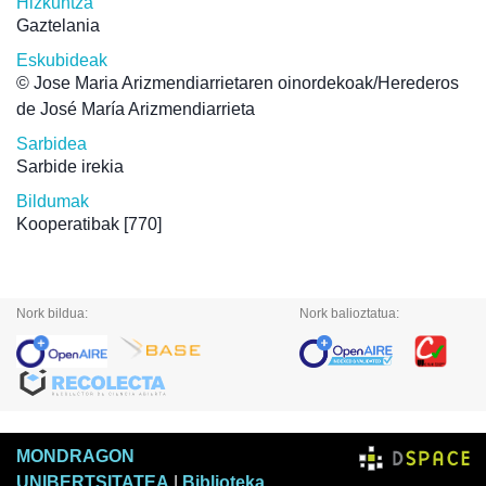
Hizkuntza
Gaztelania
Eskubideak
© Jose Maria Arizmendiarrietaren oinordekoak/Herederos
de José María Arizmendiarrieta
Sarbidea
Sarbide irekia
Bildumak
Kooperatibak
[770]
Nork bildua:
Nork balioztatua:
MONDRAGON
UNIBERTSITATEA
|
Biblioteka