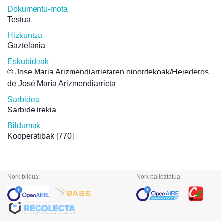
Dokumentu-mota
Testua
Hizkuntza
Gaztelania
Eskubideak
© Jose Maria Arizmendiarrietaren oinordekoak/Herederos
de José María Arizmendiarrieta
Sarbidea
Sarbide irekia
Bildumak
Kooperatibak
[770]
Nork bildua:
Nork balioztatua: