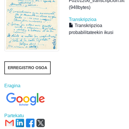
F0201206_transcripcion.txt
(948bytes)
Transkripzioa
Transkripzioa
probabilitateekin ikusi
ERREGISTRO OSOA
Eragina
Partekatu