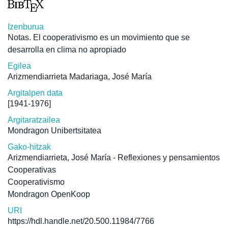
Izenburua
Notas. El cooperativismo es un movimiento que se
desarrolla en clima no apropiado
Egilea
Arizmendiarrieta Madariaga, José María
Argitalpen data
[1941-1976]
Argitaratzailea
Mondragon Unibertsitatea
Gako-hitzak
Arizmendiarrieta, José María - Reflexiones y pensamientos
Cooperativas
Cooperativismo
Mondragon OpenKoop
URI
https://hdl.handle.net/20.500.11984/7766