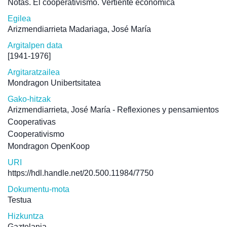
Notas. El cooperativismo. Vertiente económica
Egilea
Arizmendiarrieta Madariaga, José María
Argitalpen data
[1941-1976]
Argitaratzailea
Mondragon Unibertsitatea
Gako-hitzak
Arizmendiarrieta, José María - Reflexiones y pensamientos
Cooperativas
Cooperativismo
Mondragon OpenKoop
URI
https://hdl.handle.net/20.500.11984/7750
Dokumentu-mota
Testua
Hizkuntza
Gaztelania