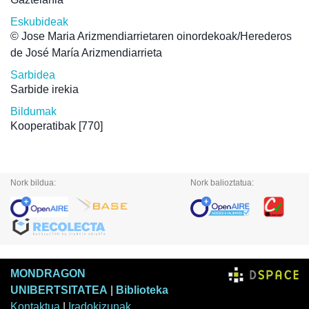
Eskubideak
© Jose Maria Arizmendiarrietaren oinordekoak/Herederos
de José María Arizmendiarrieta
Sarbidea
Sarbide irekia
Bildumak
Kooperatibak
[770]
Nork bildua:
Nork balioztatua:
MONDRAGON
UNIBERTSITATEA
|
Biblioteka
Kontaktua
|
Iradokizunak