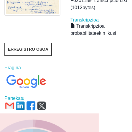
F0201189_transcripcion.txt
(1012bytes)
Transkripzioa
Transkripzioa
probabilitateekin ikusi
ERREGISTRO OSOA
Eragina
Partekatu