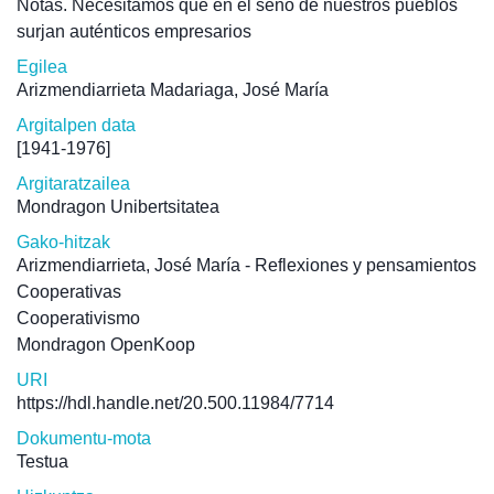
Notas. Necesitamos que en el seno de nuestros pueblos
surjan auténticos empresarios
Egilea
Arizmendiarrieta Madariaga, José María
Argitalpen data
[1941-1976]
Argitaratzailea
Mondragon Unibertsitatea
Gako-hitzak
Arizmendiarrieta, José María - Reflexiones y pensamientos
Cooperativas
Cooperativismo
Mondragon OpenKoop
URI
https://hdl.handle.net/20.500.11984/7714
Dokumentu-mota
Testua