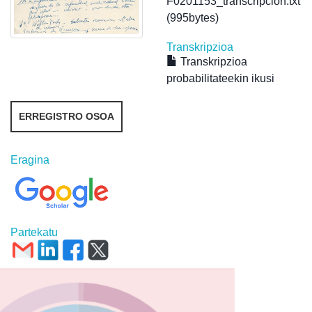
F0201153_transcripcion.txt
(995bytes)
Transkripzioa
Transkripzioa
probabilitateekin ikusi
ERREGISTRO OSOA
Eragina
Partekatu