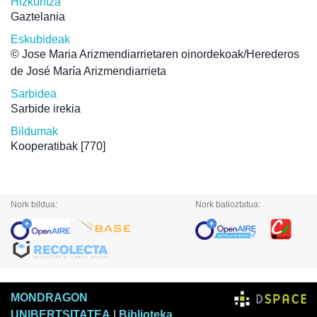
Hizkuntza
Gaztelania
Eskubideak
© Jose Maria Arizmendiarrietaren oinordekoak/Herederos
de José María Arizmendiarrieta
Sarbidea
Sarbide irekia
Bildumak
Kooperatibak
[770]
Nork bildua:
Nork balioztatua:
MONDRAGON
UNIBERTSITATEA
|
Biblioteka