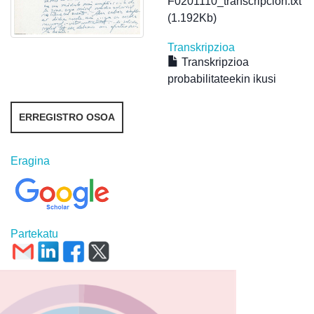
F0201110_transcripcion.txt
(1.192Kb)
Transkripzioa
Transkripzioa
probabilitateekin ikusi
ERREGISTRO OSOA
Eragina
Partekatu