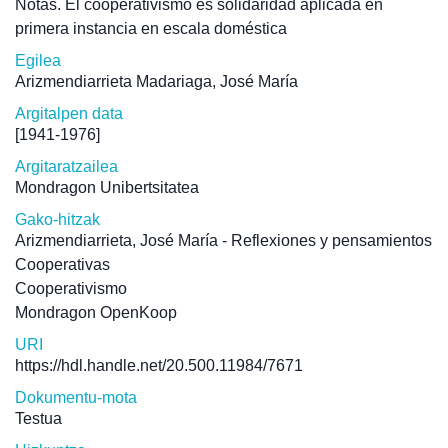
Notas. El cooperativismo es solidaridad aplicada en
primera instancia en escala doméstica
Egilea
Arizmendiarrieta Madariaga, José María
Argitalpen data
[1941-1976]
Argitaratzailea
Mondragon Unibertsitatea
Gako-hitzak
Arizmendiarrieta, José María - Reflexiones y pensamientos
Cooperativas
Cooperativismo
Mondragon OpenKoop
URI
https://hdl.handle.net/20.500.11984/7671
Dokumentu-mota
Testua