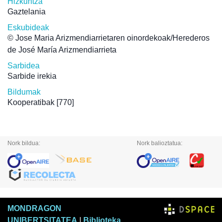
Hizkuntza
Gaztelania
Eskubideak
© Jose Maria Arizmendiarrietaren oinordekoak/Herederos
de José María Arizmendiarrieta
Sarbidea
Sarbide irekia
Bildumak
Kooperatibak
[770]
Nork bildua:
Nork balioztatua:
MONDRAGON
UNIBERTSITATEA
|
Biblioteka