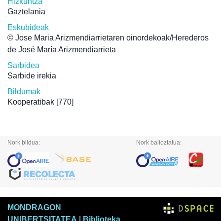
Hizkuntza
Gaztelania
Eskubideak
© Jose Maria Arizmendiarrietaren oinordekoak/Herederos
de José María Arizmendiarrieta
Sarbidea
Sarbide irekia
Bildumak
Kooperatibak
[770]
Nork bildua:
Nork balioztatua:
MONDRAGON
UNIBERTSITATEA
|
Biblioteka