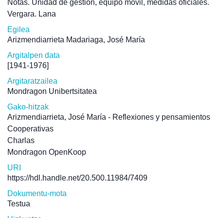
Notas. Unidad de gestión, equipo móvil, medidas oficiales.
Vergara. Lana
Egilea
Arizmendiarrieta Madariaga, José María
Argitalpen data
[1941-1976]
Argitaratzailea
Mondragon Unibertsitatea
Gako-hitzak
Arizmendiarrieta, José María - Reflexiones y pensamientos
Cooperativas
Charlas
Mondragon OpenKoop
URI
https://hdl.handle.net/20.500.11984/7409
Dokumentu-mota
Testua