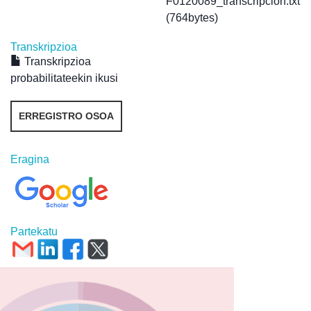
F0120089_transcripcion.txt
(764bytes)
Transkripzioa
Transkripzioa
probabilitateekin ikusi
ERREGISTRO OSOA
Eragina
Partekatu