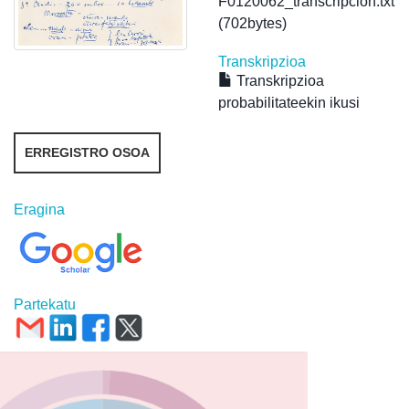
F0120062_transcripcion.txt
(702bytes)
Transkripzioa
Transkripzioa
probabilitateekin ikusi
ERREGISTRO OSOA
Eragina
Partekatu