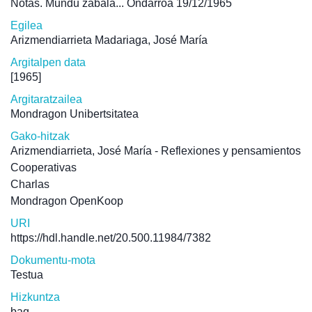
Notas. Mundu zabala... Ondarroa 19/12/1965
Egilea
Arizmendiarrieta Madariaga, José María
Argitalpen data
[1965]
Argitaratzailea
Mondragon Unibertsitatea
Gako-hitzak
Arizmendiarrieta, José María - Reflexiones y pensamientos
Cooperativas
Charlas
Mondragon OpenKoop
URI
https://hdl.handle.net/20.500.11984/7382
Dokumentu-mota
Testua
Hizkuntza
baq