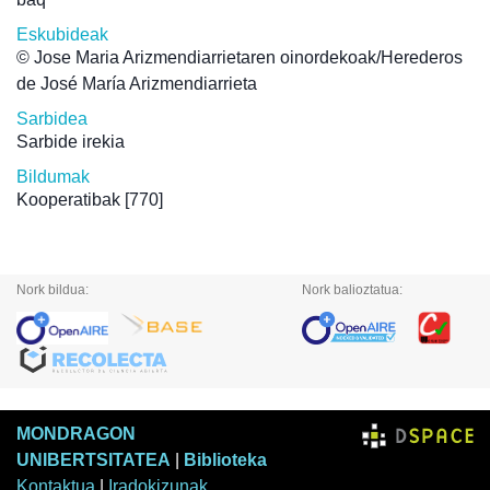
Eskubideak
© Jose Maria Arizmendiarrietaren oinordekoak/Herederos
de José María Arizmendiarrieta
Sarbidea
Sarbide irekia
Bildumak
Kooperatibak
[770]
Nork bildua:
Nork balioztatua:
MONDRAGON
UNIBERTSITATEA
|
Biblioteka
Kontaktua
|
Iradokizunak