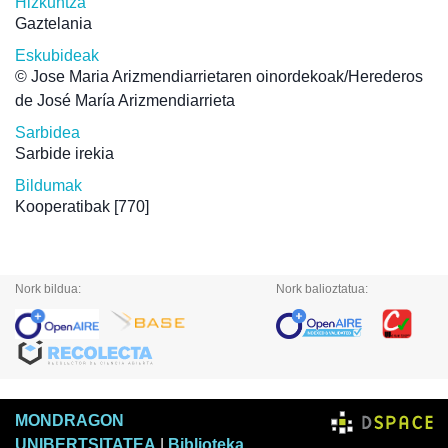
Hizkuntza
Gaztelania
Eskubideak
© Jose Maria Arizmendiarrietaren oinordekoak/Herederos
de José María Arizmendiarrieta
Sarbidea
Sarbide irekia
Bildumak
Kooperatibak
[770]
Nork bildua:
Nork balioztatua:
MONDRAGON
UNIBERTSITATEA
|
Biblioteka