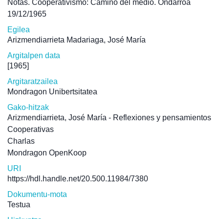
Notas. Cooperativismo: Camino del medio. Ondarroa
19/12/1965
Egilea
Arizmendiarrieta Madariaga, José María
Argitalpen data
[1965]
Argitaratzailea
Mondragon Unibertsitatea
Gako-hitzak
Arizmendiarrieta, José María - Reflexiones y pensamientos
Cooperativas
Charlas
Mondragon OpenKoop
URI
https://hdl.handle.net/20.500.11984/7380
Dokumentu-mota
Testua