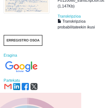
F0120060_transcripcion.txt
(1.147Kb)
Transkripzioa
Transkripzioa
probabilitateekin ikusi
ERREGISTRO OSOA
Eragina
Partekatu