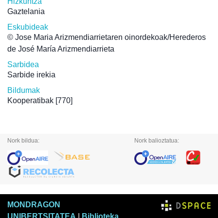
Hizkuntza
Gaztelania
Eskubideak
© Jose Maria Arizmendiarrietaren oinordekoak/Herederos
de José María Arizmendiarrieta
Sarbidea
Sarbide irekia
Bildumak
Kooperatibak
[770]
Nork bildua:
Nork balioztatua:
MONDRAGON
UNIBERTSITATEA
|
Biblioteka