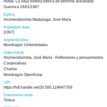
Notas. La vieja historia bíblica de perenne actualidad.
Guernica 24/01/1967
Egilea
Arizmendiarrieta Madariaga, José María
Argitalpen data
[1967]
Argitaratzailea
Mondragon Unibertsitatea
Gako-hitzak
Arizmendiarrieta, José María - Reflexiones y pensamientos
Cooperativas
Charlas
Mondragon OpenKoop
URI
https://hdl.handle.net/20.500.11984/7358
Dokumentu-mota
Testua