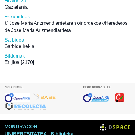
Hizkuntza
Gaztelania
Eskubideak
© Jose Maria Arizmendiarrietaren oinordekoak/Herederos
de José María Arizmendiarrieta
Sarbidea
Sarbide irekia
Bildumak
Erlijioa
[2170]
Nork bildua:
Nork balioztatua:
MONDRAGON
UNIBERTSITATEA
|
Biblioteka