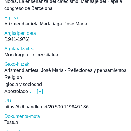
Notas. La enseñanza del catecismo. Mensaje del Papa al
congreso de Barcelona
Egilea
Arizmendiarrieta Madariaga, José María
Argitalpen data
[1941-1976]
Argitaratzailea
Mondragon Unibertsitatea
Gako-hitzak
Arizmendiarrieta, José María - Reflexiones y pensamientos
Religión
Iglesia y sociedad
Apostolado
... [+]
URI
https://hdl.handle.net/20.500.11984/7186
Dokumentu-mota
Testua