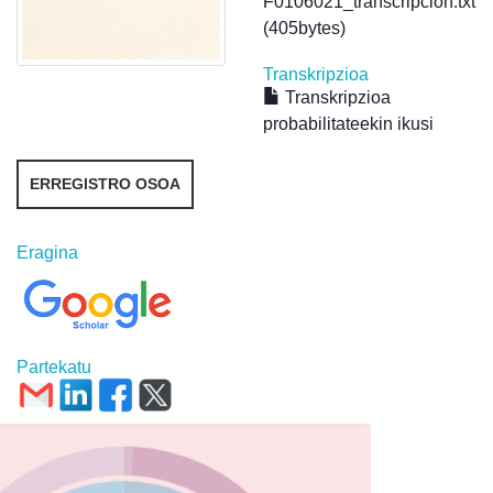
F0106021_transcripcion.txt
(405bytes)
Transkripzioa
Transkripzioa
probabilitateekin ikusi
ERREGISTRO OSOA
Eragina
Partekatu