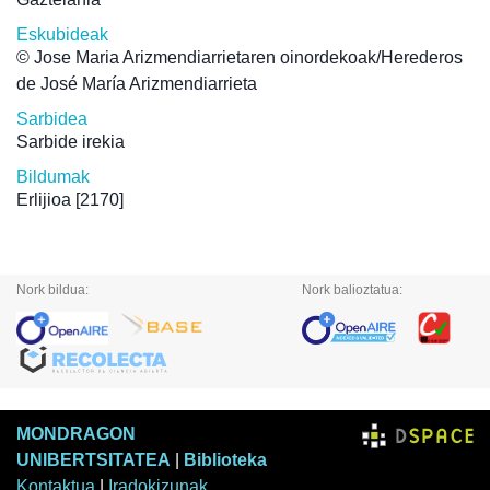
Eskubideak
© Jose Maria Arizmendiarrietaren oinordekoak/Herederos
de José María Arizmendiarrieta
Sarbidea
Sarbide irekia
Bildumak
Erlijioa
[2170]
Nork bildua:
Nork balioztatua:
MONDRAGON
UNIBERTSITATEA
|
Biblioteka
Kontaktua
|
Iradokizunak