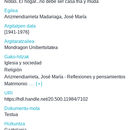
Notas. El hogar...no debe ser casa fría y muda
Egilea
Arizmendiarrieta Madariaga, José María
Argitalpen data
[1941-1976]
Argitaratzailea
Mondragon Unibertsitatea
Gako-hitzak
Iglesia y sociedad
Religión
Arizmendiarrieta, José María - Reflexiones y pensamientos
Matrimonio
... [+]
URI
https://hdl.handle.net/20.500.11984/7102
Dokumentu-mota
Testua
Hizkuntza
Gaztelania