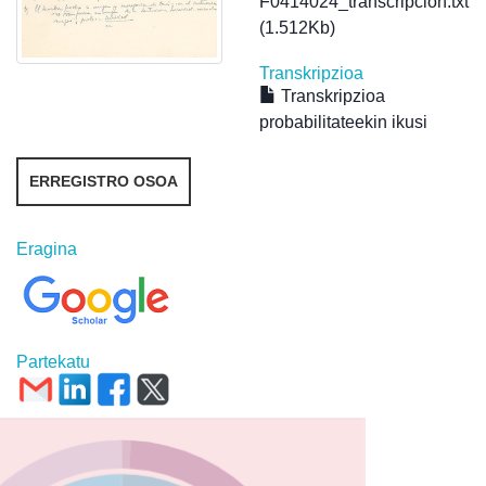
F0414024_transcripcion.txt
(1.512Kb)
Transkripzioa
Transkripzioa
probabilitateekin ikusi
ERREGISTRO OSOA
Eragina
Partekatu