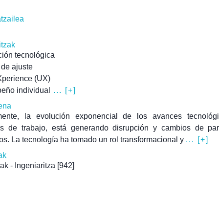
atzailea
itzak
ión tecnológica
 de ajuste
Xperience (UX)
eño individual
... [+]
ena
mente, la evolución exponencial de los avances tecnológ
os de trabajo, está generando disrupción y cambios de pa
os. La tecnología ha tomado un rol transformacional y
... [+]
ak
ak - Ingeniaritza
[942]