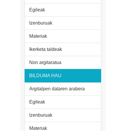
Egileak
Izenburuak
Materiak
Ikerketa taldeak
Non argitaratua
BILDUMA HAU
Argitalpen dataren arabera
Egileak
Izenburuak
Materiak