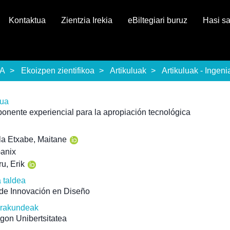
Kontaktua
Zientzia Irekia
eBiltegiari buruz
Hasi s
EA
Ekoizpen zientifikoa
Artikuluak
Artikuluak - Ingeni
rua
onente experiencial para la apropiación tecnológica
a Etxabe, Maitane
Ganix
u, Erik
a taldea
de Innovación en Diseño
erakundeak
gon Unibertsitatea