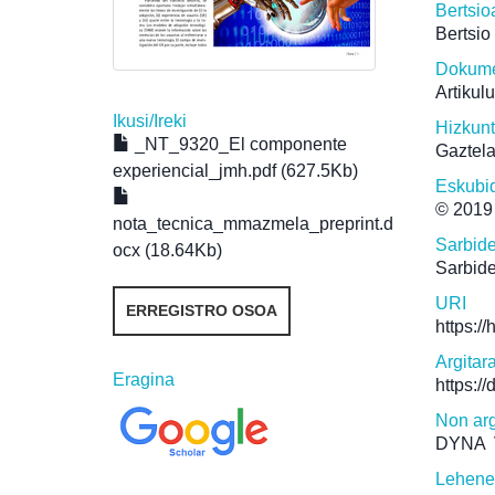
Bertsio
Bertsio
Dokume
Artikul
Ikusi/
Ireki
Hizkun
_NT_9320_El componente
Gaztel
experiencial_jmh.pdf (627.5Kb)
Eskubi
© 2019
nota_tecnica_mmazmela_preprint.d
Sarbid
ocx (18.64Kb)
Sarbide
URI
ERREGISTRO OSOA
https:/
Argitar
Eragina
https:/
Non arg
DYNA
V
Lehene