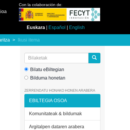
Con la colaboración de:
aioa
Euskara
|
Español
|
English
aritza
Ikusi itema
Bilatu eBiltegian
Bilduma honetan
ZERRENDATU HONAKO HONEN ARABERA
EBILTEGIA OSOA
Komunitateak & bildumak
Argitalpen dataren arabera