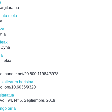
a
 argitaratua
ntu-mota
ua
tza
ania
deak
 Dyna
ea
 irekia
/hdl.handle.net/20.500.11984/6978
atzailearen bertsioa
/doi.org/10.6036/9320
itaratua
ol. 94. Nº 5. Septiembre, 2019
ngo orria