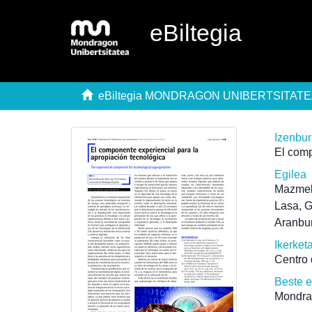
eBiltegia
eBiltegia MONDRAGON UNIBERTSITAT
Izenbu
El comp
Egilea
Mazmel
Lasa, 
Aranbur
Ikerket
Centro 
Beste 
Mondra