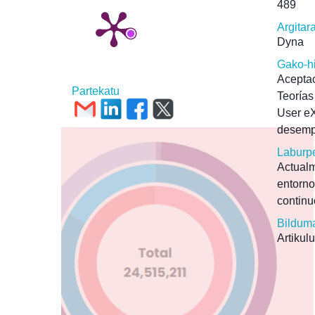
489
Argitar
Dyna
Gako-h
Aceptac
Partekatu
Teorías
User e
desemp
Laburp
Actual
entorn
continu
Bildum
Artikulu