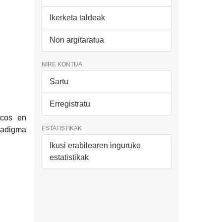
Ikerketa taldeak
Non argitaratua
NIRE KONTUA
Sartu
Erregistratu
icos en
ESTATISTIKAK
radigma
Ikusi erabilearen inguruko
estatistikak