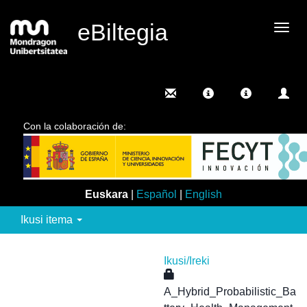
eBiltegia
Camb
nave
Con la colaboración de:
Euskara
|
Español
|
English
Ikusi itema
Ikusi/
Ireki
A_Hybrid_Probabilistic_Ba