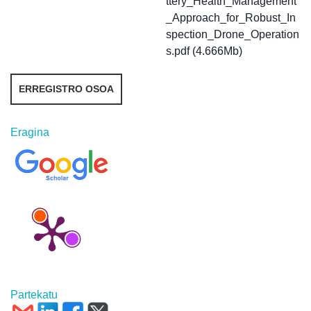
ttery_Health_Management
_Approach_for_Robust_In
spection_Drone_Operation
s.pdf (4.666Mb)
ERREGISTRO OSOA
Eragina
Partekatu