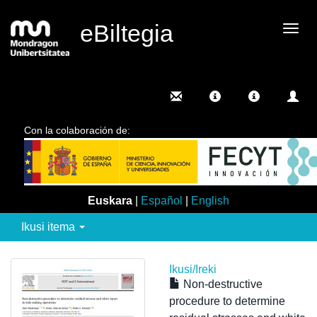
eBiltegia
Camb
nave
Con la colaboración de:
Euskara
|
Español
|
English
Ikusi itema
Ikusi/
Ireki
Non-destructive
procedure to determine