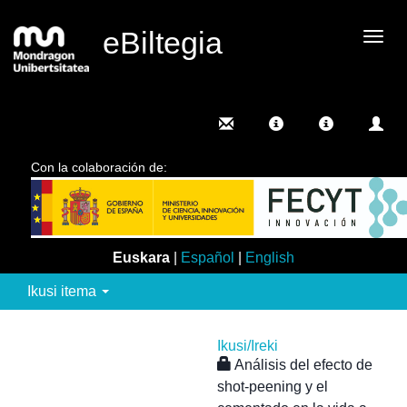
eBiltegia
Camb
nave
Con la colaboración de:
Euskara
|
Español
|
English
Ikusi itema
Ikusi/
Ireki
Análisis del efecto de
shot-peening y el