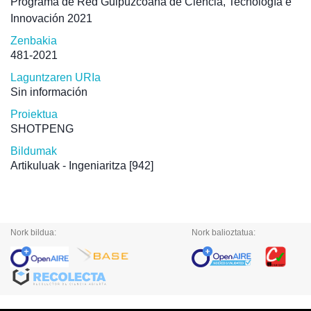
Programa de Red Guipuzcoana de Ciencia, Tecnología e
Innovación 2021
Zenbakia
481-2021
Laguntzaren URIa
Sin información
Proiektua
SHOTPENG
Bildumak
Artikuluak - Ingeniaritza
[942]
Nork bildua:
Nork balioztatua: