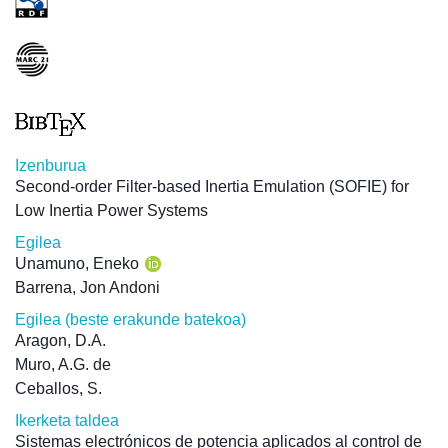
Izenburua
Second-order Filter-based Inertia Emulation (SOFIE) for
Low Inertia Power Systems
Egilea
Unamuno, Eneko
Barrena, Jon Andoni
Egilea (beste erakunde batekoa)
Aragon, D.A.
Muro, A.G. de
Ceballos, S.
Ikerketa taldea
Sistemas electrónicos de potencia aplicados al control de