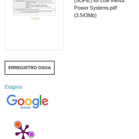
(SOFIE) for Low Inertia
Power Systems.pdf
(3.543Mb)
ERREGISTRO OSOA
Eragina