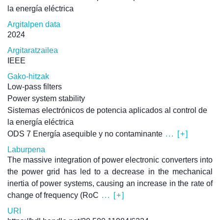
la energía eléctrica
Argitalpen data
2024
Argitaratzailea
IEEE
Gako-hitzak
Low-pass filters
Power system stability
Sistemas electrónicos de potencia aplicados al control de
la energía eléctrica
ODS 7 Energía asequible y no contaminante
... [+]
Laburpena
The massive integration of power electronic converters into
the power grid has led to a decrease in the mechanical
inertia of power systems, causing an increase in the rate of
change of frequency (RoC
... [+]
URI