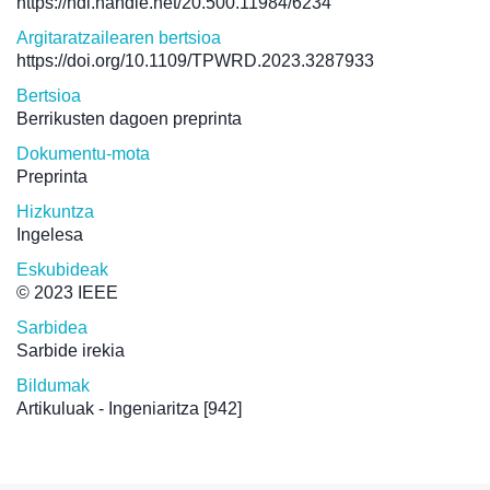
https://hdl.handle.net/20.500.11984/6234
Argitaratzailearen bertsioa
https://doi.org/10.1109/TPWRD.2023.3287933
Bertsioa
Berrikusten dagoen preprinta
Dokumentu-mota
Preprinta
Hizkuntza
Ingelesa
Eskubideak
© 2023 IEEE
Sarbidea
Sarbide irekia
Bildumak
Artikuluak - Ingeniaritza
[942]