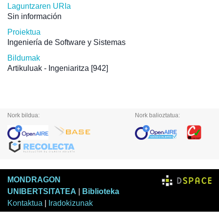
Laguntzaren URIa
Sin información
Proiektua
Ingeniería de Software y Sistemas
Bildumak
Artikuluak - Ingeniaritza
[942]
Nork bildua:
Nork balioztatua:
MONDRAGON
UNIBERTSITATEA
|
Biblioteka
Kontaktua
|
Iradokizunak