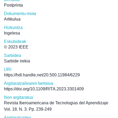
Postprinta
Dokumentu-mota
Artikulua
Hizkuntza
Ingelesa
Eskubideak
© 2023 IEEE
Sarbidea
Sarbide irekia
URI
https://hdl.handle.net/20.500.11984/6229
Argitaratzailearen bertsioa
https://doi.org/10.1109/RITA.2023.3301409
Non argitaratua
Revista Iberoamericana de Tecnologias del Aprendizaje
Vol. 18. N. 3. Pp. 239-249
Argitaratzailea