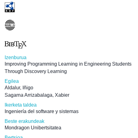
Izenburua
Improving Programming Learning in Engineering Students
Through Discovery Learning
Egilea
Aldalur, Iñigo
Sagarna Arrizabalaga, Xabier
Ikerketa taldea
Ingeniería del software y sistemas
Beste erakundeak
Mondragon Unibertsitatea
Bertsioa