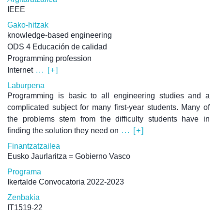
IEEE
Gako-hitzak
knowledge-based engineering
ODS 4 Educación de calidad
Programming profession
Internet
... [+]
Laburpena
Programming is basic to all engineering studies and a
complicated subject for many first-year students. Many of
the problems stem from the difficulty students have in
finding the solution they need on
... [+]
Finantzatzailea
Eusko Jaurlaritza = Gobierno Vasco
Programa
Ikertalde Convocatoria 2022-2023
Zenbakia
IT1519-22