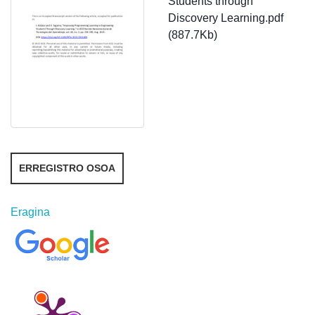
Students through
Discovery Learning.pdf
(887.7Kb)
ERREGISTRO OSOA
Eragina