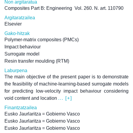
Non argitaratua
Composites Part B: Engineering
Vol. 260. N. art. 110790
Argitaratzailea
Elsevier
Gako-hitzak
Polymer-matrix composites (PMCs)
Impact behaviour
Surrogate model
Resin transfer moulding (RTM)
Laburpena
The main objective of the present paper is to demonstrate
the feasibility of machine-learning-based surrogate models
for predicting low-velocity impact behaviour considering
void content and location
... [+]
Finantzatzailea
Eusko Jaurlaritza = Gobierno Vasco
Eusko Jaurlaritza = Gobierno Vasco
Eusko Jaurlaritza = Gobierno Vasco