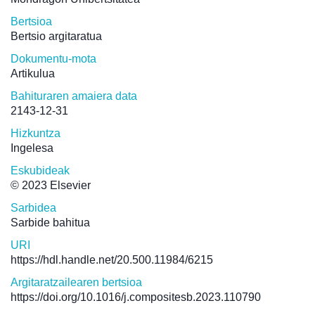
Bertsioa
Bertsio argitaratua
Dokumentu-mota
Artikulua
Bahituraren amaiera data
2143-12-31
Hizkuntza
Ingelesa
Eskubideak
© 2023 Elsevier
Sarbidea
Sarbide bahitua
URI
https://hdl.handle.net/20.500.11984/6215
Argitaratzailearen bertsioa
https://doi.org/10.1016/j.compositesb.2023.110790