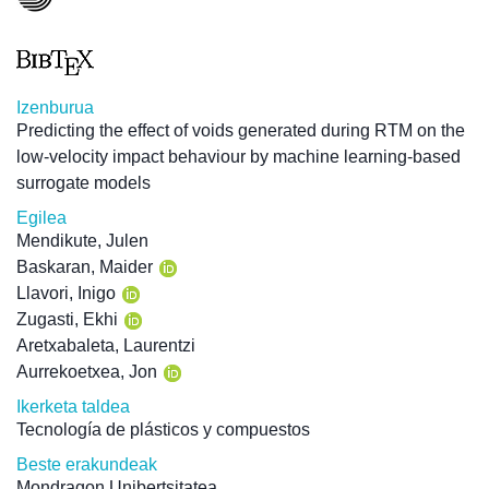
Izenburua
Predicting the effect of voids generated during RTM on the
low-velocity impact behaviour by machine learning-based
surrogate models
Egilea
Mendikute, Julen
Baskaran, Maider
Llavori, Inigo
Zugasti, Ekhi
Aretxabaleta, Laurentzi
Aurrekoetxea, Jon
Ikerketa taldea
Tecnología de plásticos y compuestos
Beste erakundeak
Mondragon Unibertsitatea