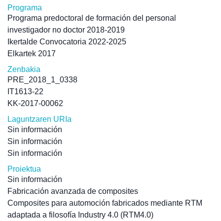
Programa
Programa predoctoral de formación del personal
investigador no doctor 2018-2019
Ikertalde Convocatoria 2022-2025
Elkartek 2017
Zenbakia
PRE_2018_1_0338
IT1613-22
KK-2017-00062
Laguntzaren URIa
Sin información
Sin información
Sin información
Proiektua
Sin información
Fabricación avanzada de composites
Composites para automoción fabricados mediante RTM
adaptada a filosofía Industry 4.0 (RTM4.0)