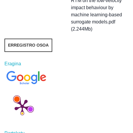
RTM on the low-velocity
impact behaviour by
machine learning-based
surrogate models.pdf
(2.244Mb)
ERREGISTRO OSOA
Eragina