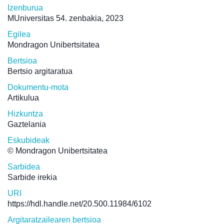
Izenburua
MUniversitas 54. zenbakia, 2023
Egilea
Mondragon Unibertsitatea
Bertsioa
Bertsio argitaratua
Dokumentu-mota
Artikulua
Hizkuntza
Gaztelania
Eskubideak
© Mondragon Unibertsitatea
Sarbidea
Sarbide irekia
URI
https://hdl.handle.net/20.500.11984/6102
Argitaratzailearen bertsioa