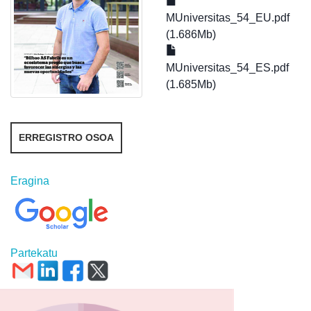
MUniversitas_54_EU.pdf
(1.686Mb)
MUniversitas_54_ES.pdf
(1.685Mb)
ERREGISTRO OSOA
Eragina
Partekatu