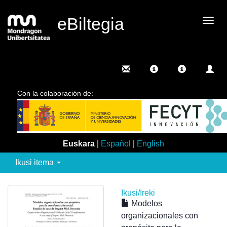
eBiltegia
Camb
nave
Con la colaboración de:
Euskara
|
Español
|
English
Ikusi itema
Ikusi/
Ireki
Modelos
organizacionales con