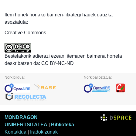
Item honek honako baimen-fitxategi hauek dauzka
asoziatuta:
Creative Commons
Bestelakorik adierazi ezean, itemaren baimena horrela
deskribatzen da: CC BY-NC-ND
Nork bildua:
Nork balioztatua:
MONDRAGON
UNIBERTSITATEA
|
Biblioteka
Kontaktua
|
Iradokizunak