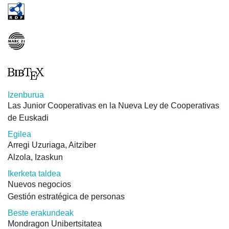
Izenburua
Las Junior Cooperativas en la Nueva Ley de Cooperativas
de Euskadi
Egilea
Arregi Uzuriaga, Aitziber
Alzola, Izaskun
Ikerketa taldea
Nuevos negocios
Gestión estratégica de personas
Beste erakundeak
Mondragon Unibertsitatea