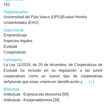
152
Argitaratzailea
Universidad del País Vasco (UPV)/Euskal Herriko
Unibertsitatea (EHU)
Gako-hitzak
Emprendizaje
Aspectos legales
Euskadi
Cooperativas
Laburpena
La Ley 11/2019, de 20 de diciembre, de Cooperativas de
Euskadi ha incluido en su regulación a las junior
cooperativas como un nuevo tipo de cooperativas
señalando que estas «merecen identificación y
... [+]
Bildumak
Artikuluak - Enpresa eta ekonomia
[59]
Artikuluak - Kooperatibismoa
[39]