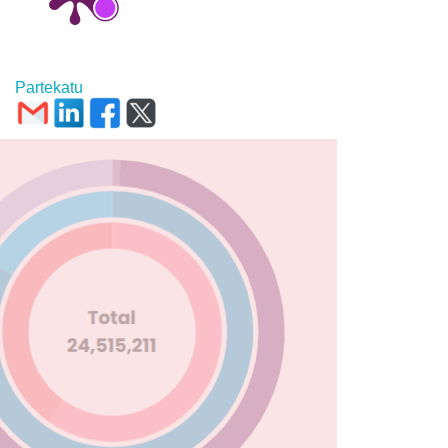
Partekatu