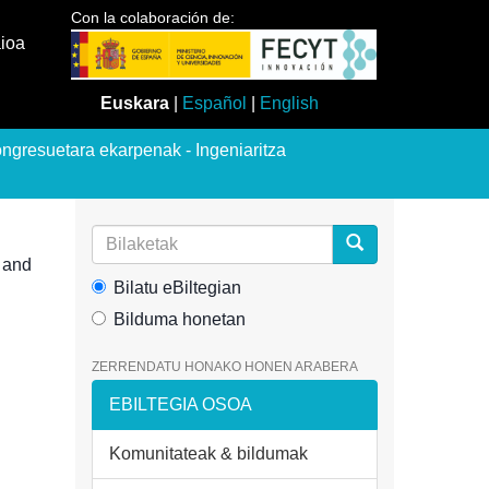
Con la colaboración de:
aioa
Euskara
|
Español
|
English
ngresuetara ekarpenak - Ingeniaritza
 and
Bilatu eBiltegian
Bilduma honetan
ZERRENDATU HONAKO HONEN ARABERA
EBILTEGIA OSOA
Komunitateak & bildumak