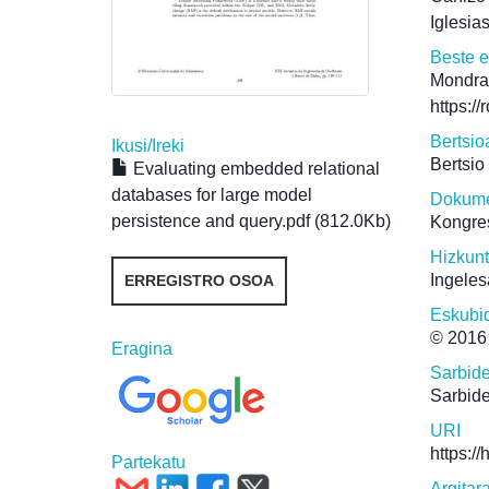
Iglesia
Beste 
Mondra
https:/
Bertsio
Ikusi/
Ireki
Bertsio
Evaluating embedded relational
databases for large model
Dokume
persistence and query.pdf (812.0Kb)
Kongre
Hizkun
Ingeles
ERREGISTRO OSOA
Eskubi
© 2016
Eragina
Sarbid
Sarbide
URI
https:/
Partekatu
Argitar