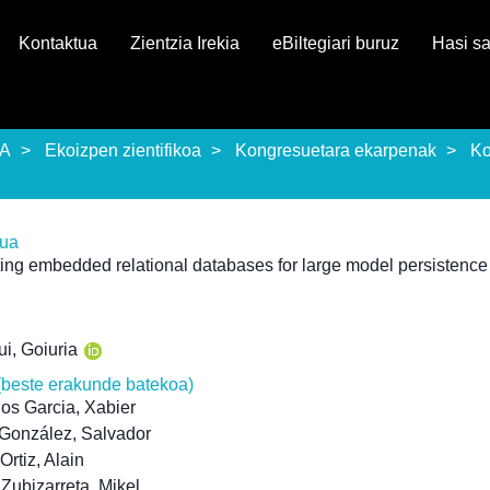
Kontaktua
Zientzia Irekia
eBiltegiari buruz
Hasi s
EA
Ekoizpen zientifikoa
Kongresuetara ekarpenak
Ko
rua
ing embedded relational databases for large model persistence
i, Goiuria
(beste erakunde batekoa)
os Garcia, Xabier
o González, Salvador
Ortiz, Alain
Zubizarreta, Mikel