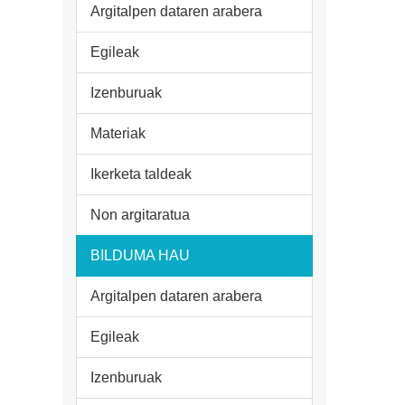
Argitalpen dataren arabera
Egileak
Izenburuak
Materiak
Ikerketa taldeak
Non argitaratua
BILDUMA HAU
Argitalpen dataren arabera
Egileak
Izenburuak