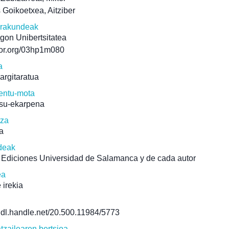
s Goikoetxea, Aitziber
erakundeak
gon Unibertsitatea
/ror.org/03hp1m080
a
 argitaratua
ntu-mota
su-ekarpena
tza
a
deak
 Ediciones Universidad de Salamanca y de cada autor
ea
 irekia
/hdl.handle.net/20.500.11984/5773
atzailearen bertsioa