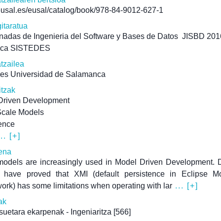
/eusal.es/eusal/catalog/book/978-84-9012-627-1
itaratua
nadas de Ingenieria del Software y Bases de Datos
JISBD 201
teca SISTEDES
atzailea
nes Universidad de Salamanca
itzak
Driven Development
Scale Models
ence
.. [+]
ena
odels are increasingly used in Model Driven Development. D
s have proved that XMI (default persistence in Eclipse Mo
rk) has some limitations when operating with lar
... [+]
ak
uetara ekarpenak - Ingeniaritza
[566]