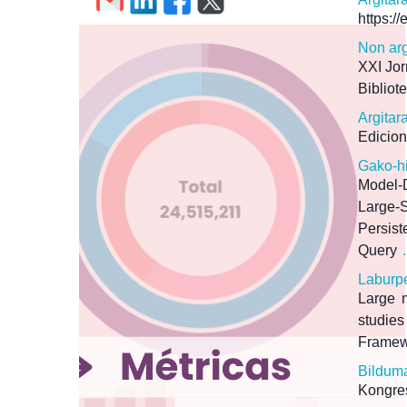
https:/
Non arg
XXI Jor
Biblio
Argitar
Edicio
Gako-h
Model-
Large-
Persist
Query
.
Laburp
Large m
studie
Framewo
Bildum
Kongres