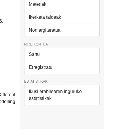
Materiak
Ikerketa taldeak
6.
Non argitaratua
NIRE KONTUA
Sartu
Erregistratu
ESTATISTIKAK
Ikusi erabilearen inguruko
ifferent
estatistikak
delling