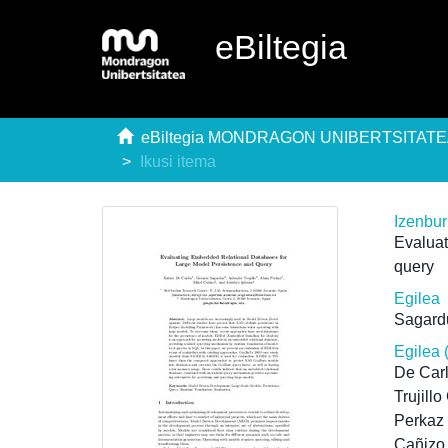
eBiltegia
eBiltegia MONDRAGON UNIBERTSITAT
Ikusi itema
Izenbu
Evaluat
query
Egilea
Sagardu
Egilea 
De Carl
Trujill
Perkaz 
Cañizo 