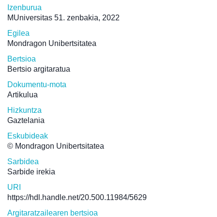
Izenburua
MUniversitas 51. zenbakia, 2022
Egilea
Mondragon Unibertsitatea
Bertsioa
Bertsio argitaratua
Dokumentu-mota
Artikulua
Hizkuntza
Gaztelania
Eskubideak
© Mondragon Unibertsitatea
Sarbidea
Sarbide irekia
URI
https://hdl.handle.net/20.500.11984/5629
Argitaratzailearen bertsioa