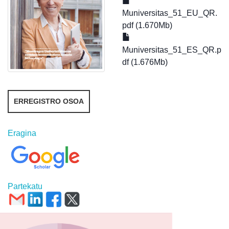
Muniversitas_51_EU_QR.
pdf (1.670Mb)
Muniversitas_51_ES_QR.p
df (1.676Mb)
ERREGISTRO OSOA
Eragina
Partekatu