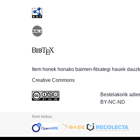
Item honek honako baimen-fitxategi hauek dauzk
Creative Commons
Bestelakorik adie
BY-NC-ND
Nork bildua: