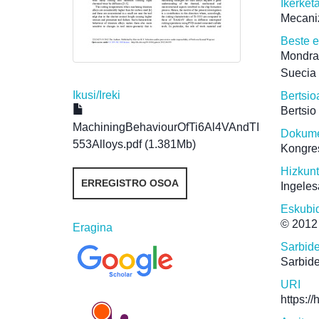
Ikerket
Mecaniz
Beste 
Mondra
Suecia 
Ikusi/
Ireki
Bertsio
Bertsio
MachiningBehaviourOfTi6Al4VAndTI
Dokume
553Alloys.pdf (1.381Mb)
Kongre
Hizkun
ERREGISTRO OSOA
Ingeles
Eskubi
© 2012
Eragina
Sarbid
Sarbide
URI
https:/