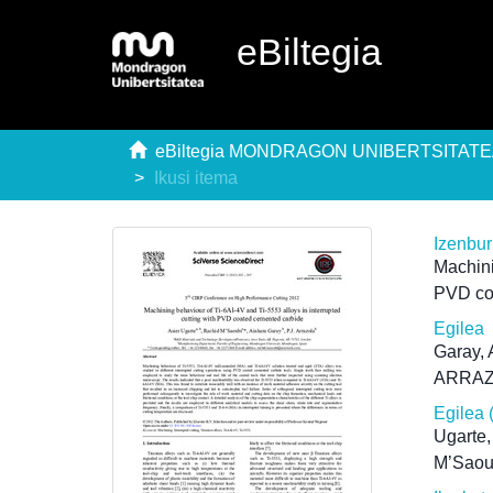
eBiltegia
eBiltegia MONDRAGON UNIBERTSITAT
Ikusi itema
Izenbu
Machini
PVD co
Egilea
Garay, 
ARRAZ
Egilea 
Ugarte,
M’Saou