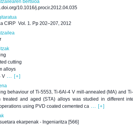
atzailearen bertsioa
dx.doi.org/10.1016/j.procir.2012.04.035
itaratua
ia CIRP
Vol. 1. Pp 202–207, 2012
atzailea
r
itzak
ing
ted cutting
m alloys
4 V
... [+]
ena
ng behaviour of Ti-5553, Ti-6Al-4 V mill-annealed (MA) and Ti
n treated and aged (STA) alloys was studied in different int
 operations using PVD coated cemented ca
... [+]
ak
uetara ekarpenak - Ingeniaritza
[566]