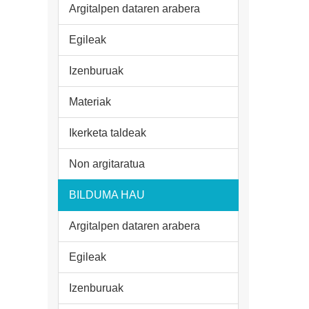
Argitalpen dataren arabera
Egileak
Izenburuak
Materiak
Ikerketa taldeak
Non argitaratua
BILDUMA HAU
Argitalpen dataren arabera
Egileak
Izenburuak