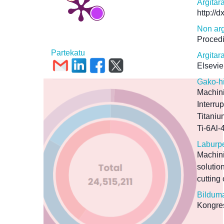
Argitar
http://
Non arg
Proced
Partekatu
Argitar
Elsevie
Gako-h
Machin
Interrup
Titaniu
Ti-6Al-
Laburp
Machini
solutio
cutting
Bildum
Kongres