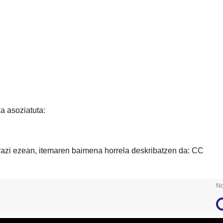
a asoziatuta:
razi ezean, itemaren baimena horrela deskribatzen da: CC
No