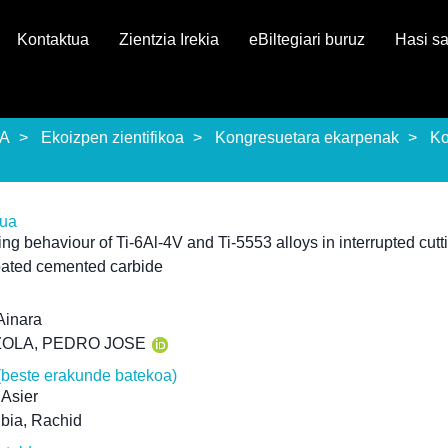
Kontaktua
Zientzia Irekia
eBiltegiari buruz
Hasi s
EA
Ekoizpen zientifikoa
Kongresuetara ekarpenak
Ko
rua
ng behaviour of Ti-6Al-4V and Ti-5553 alloys in interrupted cutt
ated cemented carbide
Ainara
OLA, PEDRO JOSE
(beste erakunde batekoa)
 Asier
bia, Rachid