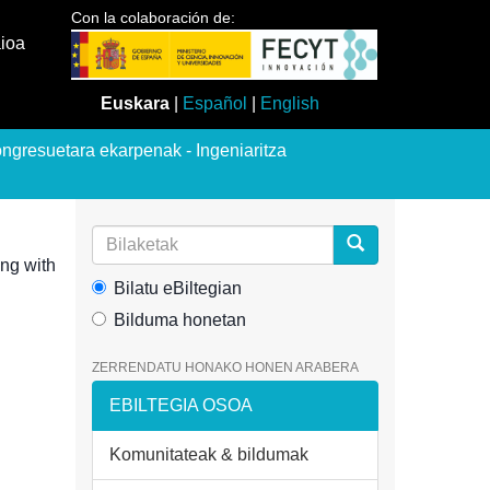
Con la colaboración de:
aioa
Euskara
|
Español
|
English
ngresuetara ekarpenak - Ingeniaritza
ing with
Bilatu eBiltegian
Bilduma honetan
ZERRENDATU HONAKO HONEN ARABERA
EBILTEGIA OSOA
Komunitateak & bildumak