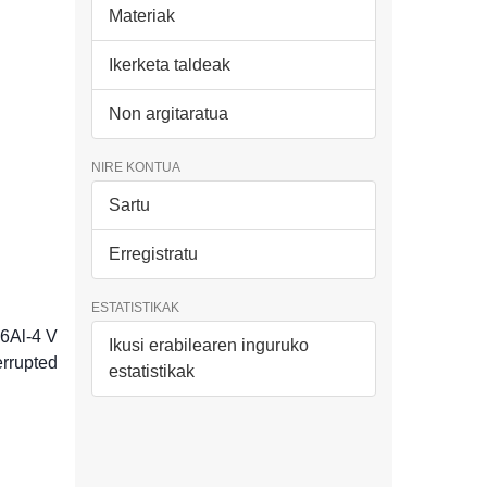
Materiak
Ikerketa taldeak
Non argitaratua
NIRE KONTUA
Sartu
Erregistratu
ESTATISTIKAK
-6Al-4 V
Ikusi erabilearen inguruko
errupted
estatistikak