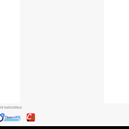
rk balioztatua: