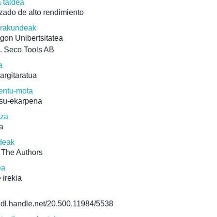
a taldea
ado de alto rendimiento
erakundeak
gon Unibertsitatea
. Seco Tools AB
a
 argitaratua
ntu-mota
su-ekarpena
tza
a
deak
 The Authors
ea
 irekia
/hdl.handle.net/20.500.11984/5538