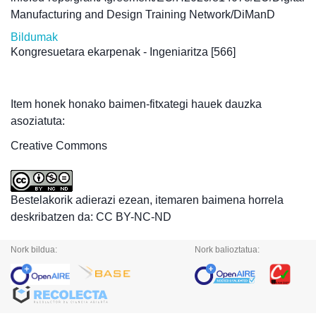
Manufacturing and Design Training Network/DiManD
Bildumak
Kongresuetara ekarpenak - Ingeniaritza
[566]
Item honek honako baimen-fitxategi hauek dauzka
asoziatuta:
Creative Commons
Bestelakorik adierazi ezean, itemaren baimena horrela
deskribatzen da: CC BY-NC-ND
Nork bildua:
Nork balioztatua: