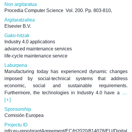
Non argitaratua
Procedia Computer Science
Vol. 200. Pp. 803-810,
Argitaratzailea
Elsevier B.V.
Gako-hitzak
Industry 4.0 applications
advanced maintenance services
life-cycle maintenance service
Laburpena
Manufacturing today has experienced dynamic changes
imposed by social-technical systems that address
economic, social and sustainable requirements.
Furthermore, the technologies in Industry 4.0 have a
...
[+]
Sponsorship
Comisión Europea
Projectu ID
info:eu-repo/grantAgreement/EC/H2020/814078/EU/Digital