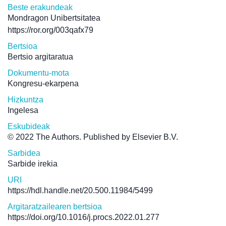
Beste erakundeak
Mondragon Unibertsitatea
https://ror.org/003qafx79
Bertsioa
Bertsio argitaratua
Dokumentu-mota
Kongresu-ekarpena
Hizkuntza
Ingelesa
Eskubideak
© 2022 The Authors. Published by Elsevier B.V.
Sarbidea
Sarbide irekia
URI
https://hdl.handle.net/20.500.11984/5499
Argitaratzailearen bertsioa
https://doi.org/10.1016/j.procs.2022.01.277