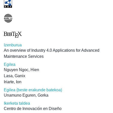
Izenburua
An overview of Industry 4.0 Applications for Advanced
Maintenance Services
Egilea
Nguyen Ngoc, Hien
Lasa, Ganix
Iriarte, Ion
Egilea (beste erakunde batekoa)
Unamuno Eguren, Gorka
Ikerketa taldea
Centro de Innovación en Diseño