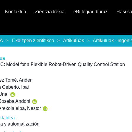
Kontaktua
Zientzia Irekia
eBiltegiari buruz
Hasi s
EA
Ekoizpen zientifikoa
Artikuluak
Artikuluak - Ingeni
rua
: Model for a Flexible Robot-Driven Quality Control Station
ez Tomé, Ander
n Ceberio, Ibai
Unai
 Joseba Andoni
rexolaleiba, Nestor
a taldea
a y automatización