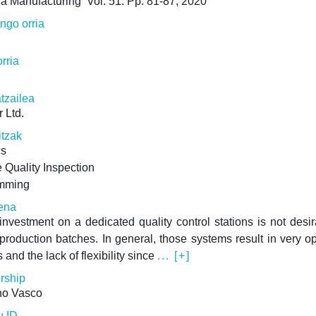
ia Manufacturing
Vol. 51. Pp. 81-87, 2020
ngo orria
rria
atzailea
r Ltd.
itzak
cs
e Quality Inspection
mming
ena
investment on a dedicated quality control stations is not desir
 production batches. In general, those systems result in very o
 and the lack of flexibility since
... [+]
rship
no Vasco
u ID