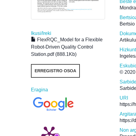
Beste 
Mondra
Bertsio
Bertsio
Ikusi/
Ireki
Dokume
FlexRQC_Model for a Flexible
Artikul
Robot-Driven Quality Control
Hizkun
Station.pdf (888.1Kb)
Ingeles
Eskubi
ERREGISTRO OSOA
© 2020 
Sarbid
Sarbide
Eragina
URI
https:/
Argitar
https:/
Non arg