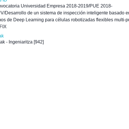
vocatoria Universidad Empresa 2018-2019/PUE 2018-
/Desarrollo de un sistema de inspección inteligente basado e
mos de Deep Learning para células robotizadas flexibles multi-
FIX
ak
ak - Ingeniaritza
[942]