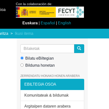
Con la colaboración de:
aioa
Euskara
|
Español
|
English
aritza
Ikusi itema
Bilatu eBiltegian
Bilduma honetan
ZERRENDATU HONAKO HONEN ARABERA
EBILTEGIA OSOA
Komunitateak & bildumak
Argitalpen dataren arabera