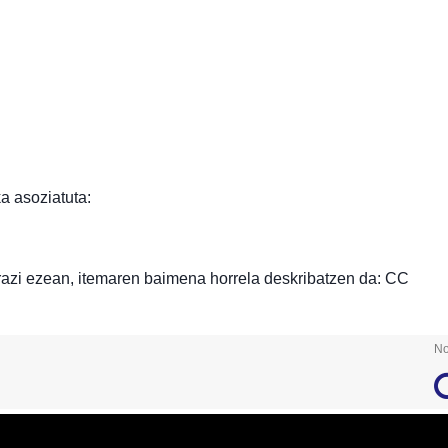
a asoziatuta:
razi ezean, itemaren baimena horrela deskribatzen da: CC
No