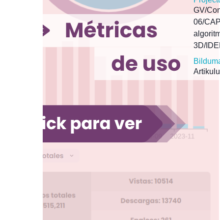
GV/Con
06/CAPV
algorit
3D/IDE
Bildum
Artikulu