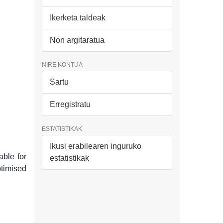
Ikerketa taldeak
Non argitaratua
NIRE KONTUA
Sartu
Erregistratu
ESTATISTIKAK
Ikusi erabilearen inguruko
able for
estatistikak
ptimised