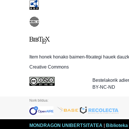
Item honek honako baimen-fitxategi hauek dauzk
Creative Commons
Bestelakorik adie
BY-NC-ND
Nork bildua:
MONDRAGON UNIBERTSITATEA
|
Biblioteka