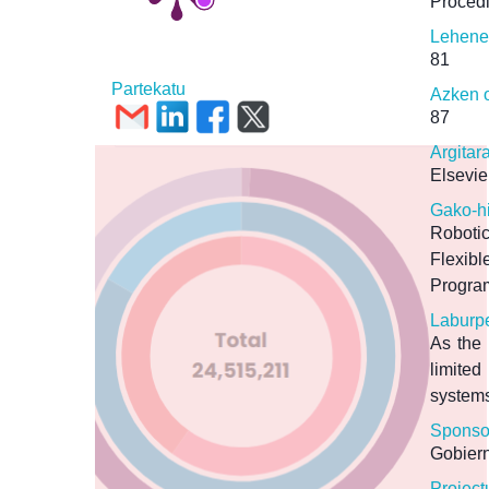
Proced
Lehene
81
Partekatu
Azken o
87
Argitar
Elsevie
Gako-h
Roboti
Flexibl
Progra
Laburp
As the 
limited
systems
Sponso
Gobier
Project