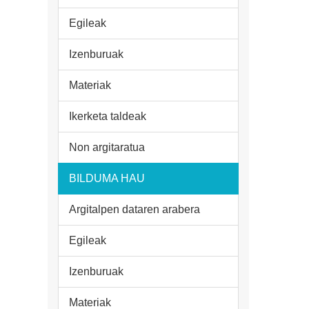
Egileak
Izenburuak
Materiak
Ikerketa taldeak
Non argitaratua
BILDUMA HAU
Argitalpen dataren arabera
Egileak
Izenburuak
Materiak