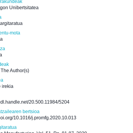
erakundeak
gon Unibertsitatea
a
 argitaratua
ntu-mota
ua
tza
a
deak
The Author(s)
ea
 irekia
/hdl.handle.net/20.500.11984/5204
atzailearen bertsioa
/doi.org/10.1016/j.promfg.2020.10.013
itaratua