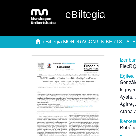
eBiltegia
eBiltegia MONDRAGON UNIBERTSITAT
Izenbu
FlexRQC
Egilea
Gonzál
Irigoye
Ayala, 
Agirre,
Arana-A
Ikerket
Robótic