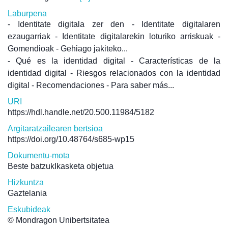
Laburpena
- Identitate digitala zer den - Identitate digitalaren
ezaugarriak - Identitate digitalarekin loturiko arriskuak -
Gomendioak - Gehiago jakiteko...
- Qué es la identidad digital - Características de la
identidad digital - Riesgos relacionados con la identidad
digital - Recomendaciones - Para saber más...
URI
https://hdl.handle.net/20.500.11984/5182
Argitaratzailearen bertsioa
https://doi.org/10.48764/s685-wp15
Dokumentu-mota
Beste batzukIkasketa objetua
Hizkuntza
Gaztelania
Eskubideak
© Mondragon Unibertsitatea