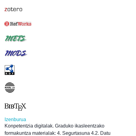
Izenburua
Konpetentzia digitalak. Graduko ikasleentzako
formakuntza materialak: 4. Segurtasuna 4.2. Datu