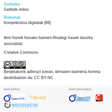
Sarbidea
Sarbide irekia
Bildumak
Konpetentzia digitalak
[88]
Item honek honako baimen-fitxategi hauek dauzka
asoziatuta:
Creative Commons
Bestelakorik adierazi ezean, itemaren baimena horrela
deskribatzen da: CC BY-NC
Nork bildua:
Nork balioztatua: