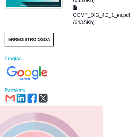
(635.6Kb)
COMP_DIG_4.2_1_es.pdf
(643.5Kb)
ERREGISTRO OSOA
Eragina
Partekatu