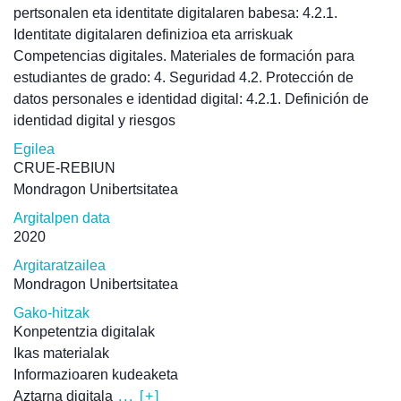
pertsonalen eta identitate digitalaren babesa: 4.2.1.
Identitate digitalaren definizioa eta arriskuak
Competencias digitales. Materiales de formación para
estudiantes de grado: 4. Seguridad 4.2. Protección de
datos personales e identidad digital: 4.2.1. Definición de
identidad digital y riesgos
Egilea
CRUE-REBIUN
Mondragon Unibertsitatea
Argitalpen data
2020
Argitaratzailea
Mondragon Unibertsitatea
Gako-hitzak
Konpetentzia digitalak
Ikas materialak
Informazioaren kudeaketa
Aztarna digitala
... [+]