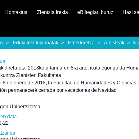
Kontaktua
Zientzia Irekia
eBiltegiari buruz
Hasi s
EA
Eduki instituzionalak
Errektoretza
Albisteak
Ik
rua
 direla-eta, 2018ko urtarrilaren 8ra arte, itxita egongo da Huma
kuntza Zientzien Fakultatea
l 8 de enero de 2018, la Facultad de Humanidades y Ciencias 
ión permanecerá cerrada por vacaciones de Navidad
gon Unibertsitatea
pen data
2-22
atzailea