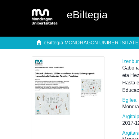
eBiltegia
eBiltegia MONDRAGON UNIBERTSITAT
Izenbu
Gabonak
eta Hez
Hasta e
Educac
Egilea
Mondra
Argital
2017-1
Argitar