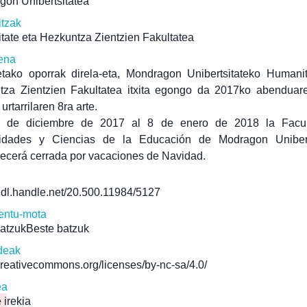
gon Unibertsitatea
itzak
ate eta Hezkuntza Zientzien Fakultatea
ena
tako oporrak direla-eta, Mondragon Unibertsitateko Humanit
tza Zientzien Fakultatea itxita egongo da 2017ko abenduare
urtarrilaren 8ra arte.
 de diciembre de 2017 al 8 de enero de 2018 la Facu
dades y Ciencias de la Educación de Modragon Unibert
ecerá cerrada por vacaciones de Navidad.
/hdl.handle.net/20.500.11984/5127
ntu-mota
batzukBeste batzuk
deak
/creativecommons.org/licenses/by-nc-sa/4.0/
ea
 irekia