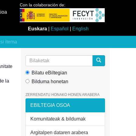
Con la colaboración de:
aioa
Euskara
|
Español
|
English
usi itema
nitate
Bilatu eBiltegian
de la
Bilduma honetan
ZERRENDATU HONAKO HONEN ARABERA
EBILTEGIA OSOA
Komunitateak & bildumak
Argitalpen dataren arabera