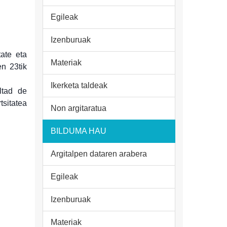
Egileak
Izenburuak
ate eta
Materiak
n 23tik
Ikerketa taldeak
ltad de
sitatea
Non argitaratua
BILDUMA HAU
Argitalpen dataren arabera
Egileak
Izenburuak
Materiak