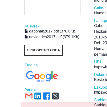
Mondra
Gako-h
Humanit
Laburp
Gabone
Ikusi/
Ireki
gabonak2017.pdf (378.0Kb)
Hezkun
navidades2017.pdf (379.1Kb)
2018ko 
Del 23
Humani
ERREGISTRO OSOA
perman
URI
Eragina
https:/
Dokume
Beste 
Eskubi
Partekatu
https:/
Sarbid
Sarbide