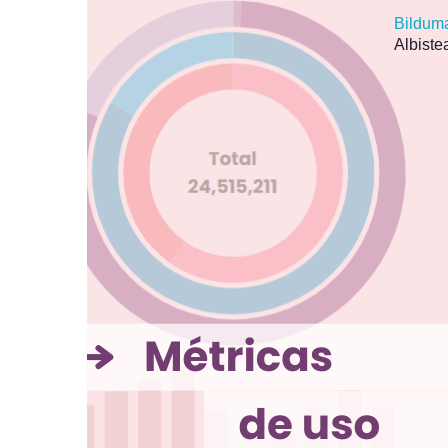
Bildum
Albiste