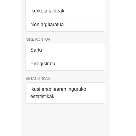
Ikerketa taldeak
Non argitaratua
NIRE KONTUA
Sartu
Erregistratu
ESTATISTIKAK
Ikusi erabilearen inguruko
estatistikak