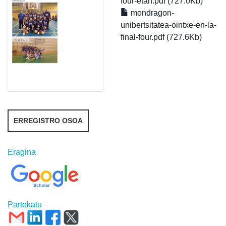
four-etan.pdf (727.0Kb)
mondragon-
unibertsitatea-ointxe-en-la-
final-four.pdf (727.6Kb)
ERREGISTRO OSOA
Eragina
Partekatu