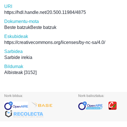
URI
https://hdl.handle.net/20.500.11984/4875
Dokumentu-mota
Beste batzukBeste batzuk
Eskubideak
https://creativecommons.org/licenses/by-nc-sa/4.0/
Sarbidea
Sarbide irekia
Bildumak
Albisteak
[3152]
Nork bildua:
Nork balioztatua: