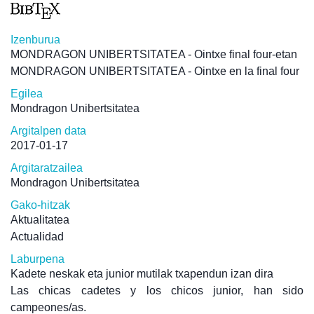
Izenburua
MONDRAGON UNIBERTSITATEA - Ointxe final four-etan
MONDRAGON UNIBERTSITATEA - Ointxe en la final four
Egilea
Mondragon Unibertsitatea
Argitalpen data
2017-01-17
Argitaratzailea
Mondragon Unibertsitatea
Gako-hitzak
Aktualitatea
Actualidad
Laburpena
Kadete neskak eta junior mutilak txapendun izan dira
Las chicas cadetes y los chicos junior, han sido
campeones/as.