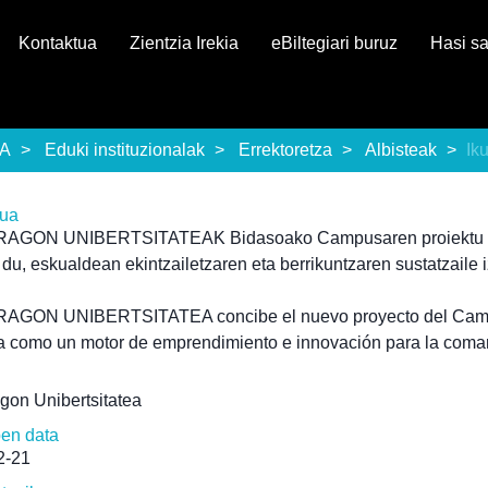
Kontaktua
Zientzia Irekia
eBiltegiari buruz
Hasi s
EA
Eduki instituzionalak
Errektoretza
Albisteak
Ik
rua
GON UNIBERTSITATEAK Bidasoako Campusaren proiektu b
du, eskualdean ekintzailetzaren eta berrikuntzaren sustatzaile 
GON UNIBERTSITATEA concibe el nuevo proyecto del Cam
 como un motor de emprendimiento e innovación para la coma
gon Unibertsitatea
pen data
2-21