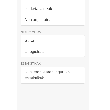
Ikerketa taldeak
Non argitaratua
NIRE KONTUA
Sartu
Erregistratu
ESTATISTIKAK
Ikusi erabilearen inguruko
estatistikak