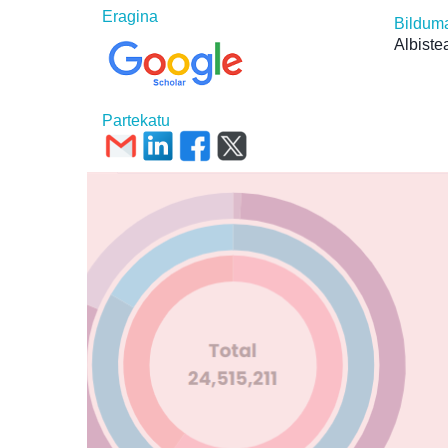
Eragina
Bildum
Albiste
Partekatu