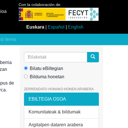
Con la colaboración de:
aioa
Euskara
|
Español
|
English
usi itema
erria
Bilatu eBiltegian
izan
Bilduma honetan
pus de
ZERRENDATU HONAKO HONEN ARABERA
rca.
EBILTEGIA OSOA
Komunitateak & bildumak
Argitalpen dataren arabera