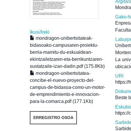
Argitar
Mondra
Gako-h
Enpresa
Faculta
Ikusi/
Ireki
mondragon-unibertsitateak-
Laburp
bidasoako-campusaren-proiektu-
Uniber
berria-mamitu-du-eskualdean-
Montero
ekintzailetzaren-eta-berrikuntzaren-
La univ
sustatzaile-izan-dadin.pdf (175.8Kb)
ubicaci
mondragon-unibertsitatea-
URI
concibe-el-nuevo-proyecto-del-
https:/
campus-de-bidasoa-como-un-motor-
Dokume
de-emprendimiento-e-innovacion-
Beste 
para-la-comarca.pdf (177.1Kb)
Eskubi
https:/
ERREGISTRO OSOA
Sarbid
Sarbide