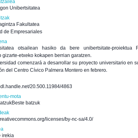
atzailea
gon Unibertsitatea
itzak
gintza Fakultatea
d de Empresariales
ena
tsitatea otsailean hasiko da bere unibertsitate-proiektua 
 gizarte-etxeko kokapen berrian garatzen.
ersidad comenzará a desarrollar su proyecto universitario en 
ón del Centro Cívico Palmera Montero en febrero.
/hdl.handle.net/20.500.11984/4863
ntu-mota
batzukBeste batzuk
deak
/creativecommons.org/licenses/by-nc-sa/4.0/
ea
 irekia