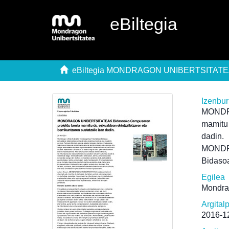
eBiltegia
eBiltegia MONDRAGON UNIBERTSITAT
Izenbu
MONDRA
mamitu 
dadin.
MONDRA
Bidasoa
Egilea
Mondra
Argital
2016-1