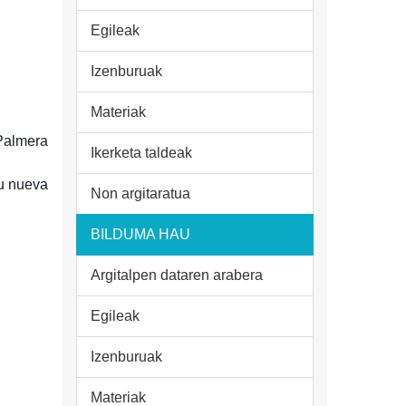
Egileak
Izenburuak
Materiak
Palmera
Ikerketa taldeak
su nueva
Non argitaratua
BILDUMA HAU
Argitalpen dataren arabera
Egileak
Izenburuak
Materiak