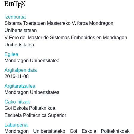
Izenburua
Sistema Txertatuen Masterreko V. foroa Mondragon
Unibertsitatean
V Foro del Master de Sistemas Embebidos en Mondragon
Unibertsitatea
Egilea
Mondragon Unibertsitatea
Argitalpen data
2016-11-08
Argitaratzailea
Mondragon Unibertsitatea
Gako-hitzak
Goi Eskola Politeknikoa
Escuela Politécnica Superior
Laburpena
Mondragon Unibertsitateko Goi Eskola Politeknikoak