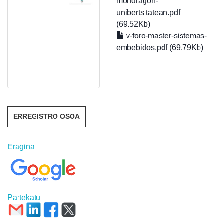
mondragon-
unibertsitatean.pdf
(69.52Kb)
v-foro-master-sistemas-
embebidos.pdf (69.79Kb)
ERREGISTRO OSOA
Eragina
Partekatu