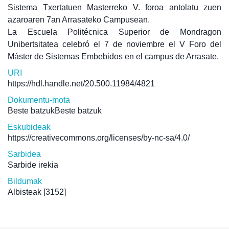
Sistema Txertatuen Masterreko V. foroa antolatu zuen
azaroaren 7an Arrasateko Campusean.
La Escuela Politécnica Superior de Mondragon
Unibertsitatea celebró el 7 de noviembre el V Foro del
Máster de Sistemas Embebidos en el campus de Arrasate.
URI
https://hdl.handle.net/20.500.11984/4821
Dokumentu-mota
Beste batzukBeste batzuk
Eskubideak
https://creativecommons.org/licenses/by-nc-sa/4.0/
Sarbidea
Sarbide irekia
Bildumak
Albisteak
[3152]