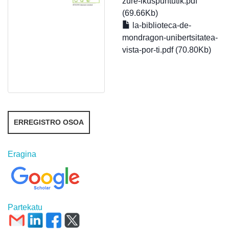
zure-ikuspuntutik.pdf
(69.66Kb)
la-biblioteca-de-
mondragon-unibertsitatea-
vista-por-ti.pdf (70.80Kb)
ERREGISTRO OSOA
Eragina
Partekatu