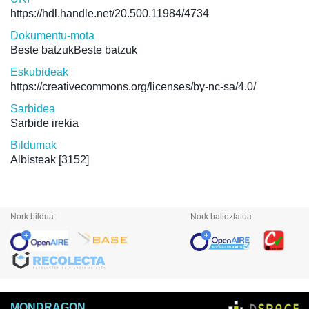
https://hdl.handle.net/20.500.11984/4734
Dokumentu-mota
Beste batzukBeste batzuk
Eskubideak
https://creativecommons.org/licenses/by-nc-sa/4.0/
Sarbidea
Sarbide irekia
Bildumak
Albisteak
[3152]
Nork bildua:
Nork balioztatua:
MONDRAGON