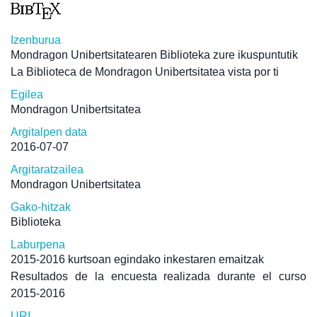
Izenburua
Mondragon Unibertsitatearen Biblioteka zure ikuspuntutik
La Biblioteca de Mondragon Unibertsitatea vista por ti
Egilea
Mondragon Unibertsitatea
Argitalpen data
2016-07-07
Argitaratzailea
Mondragon Unibertsitatea
Gako-hitzak
Biblioteka
Laburpena
2015-2016 kurtsoan egindako inkestaren emaitzak
Resultados de la encuesta realizada durante el curso
2015-2016
URI