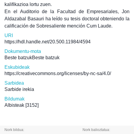
kalifikazioa lortu zuen.
En el Auditorio de la Facultad de Empresariales, Jon
Aldazabal Basauri ha leído su tesis doctoral obteniendo la
calificación de Sobresaliente mención Cum Laude.
URI
https://hdl.handle.net/20.500.11984/4594
Dokumentu-mota
Beste batzukBeste batzuk
Eskubideak
https://creativecommons.org/licenses/by-nc-sa/4.0/
Sarbidea
Sarbide irekia
Bildumak
Albisteak
[3152]
Nork bildua:
Nork balioztatua: