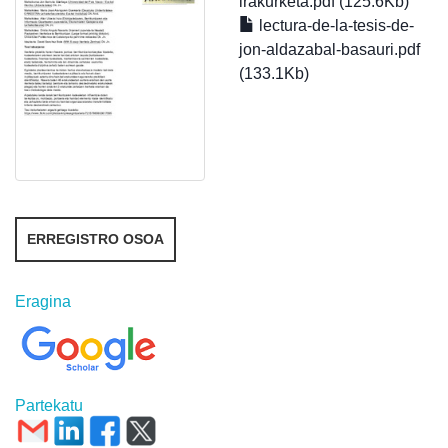
irakurketa.pdf (125.6Kb)
lectura-de-la-tesis-de-
jon-aldazabal-basauri.pdf
(133.1Kb)
ERREGISTRO OSOA
Eragina
Partekatu