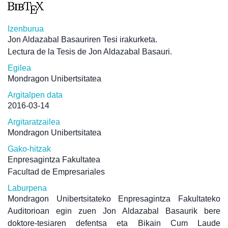
Izenburua
Jon Aldazabal Basauriren Tesi irakurketa.
Lectura de la Tesis de Jon Aldazabal Basauri.
Egilea
Mondragon Unibertsitatea
Argitalpen data
2016-03-14
Argitaratzailea
Mondragon Unibertsitatea
Gako-hitzak
Enpresagintza Fakultatea
Facultad de Empresariales
Laburpena
Mondragon Unibertsitateko Enpresagintza Fakultateko
Auditorioan egin zuen Jon Aldazabal Basaurik bere
doktore-tesiaren defentsa eta Bikain Cum Laude