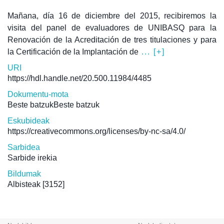
Mañana, día 16 de diciembre del 2015, recibiremos la
visita del panel de evaluadores de UNIBASQ para la
Renovación de la Acreditación de tres titulaciones y para
la Certificación de la Implantación de
... [+]
URI
https://hdl.handle.net/20.500.11984/4485
Dokumentu-mota
Beste batzukBeste batzuk
Eskubideak
https://creativecommons.org/licenses/by-nc-sa/4.0/
Sarbidea
Sarbide irekia
Bildumak
Albisteak
[3152]