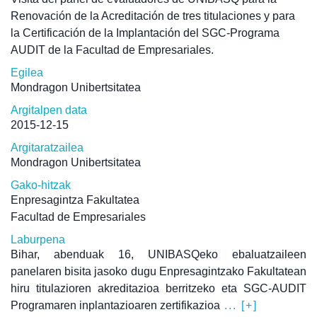
Renovación de la Acreditación de tres titulaciones y para
la Certificación de la Implantación del SGC-Programa
AUDIT de la Facultad de Empresariales.
Egilea
Mondragon Unibertsitatea
Argitalpen data
2015-12-15
Argitaratzailea
Mondragon Unibertsitatea
Gako-hitzak
Enpresagintza Fakultatea
Facultad de Empresariales
Laburpena
Bihar, abenduak 16, UNIBASQeko ebaluatzaileen
panelaren bisita jasoko dugu Enpresagintzako Fakultatean
hiru titulazioren akreditazioa berritzeko eta SGC-AUDIT
Programaren inplantazioaren zertifikazioa
... [+]