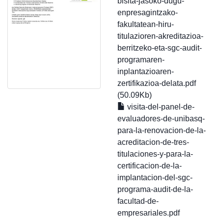
bisita-jasoko-dugu-
enpresagintzako-
fakultatean-hiru-
titulazioren-akreditazioa-
berritzeko-eta-sgc-audit-
programaren-
inplantazioaren-
zertifikazioa-delata.pdf
(50.09Kb)
visita-del-panel-de-
evaluadores-de-unibasq-
para-la-renovacion-de-la-
acreditacion-de-tres-
titulaciones-y-para-la-
certificacion-de-la-
implantacion-del-sgc-
programa-audit-de-la-
facultad-de-
empresariales.pdf