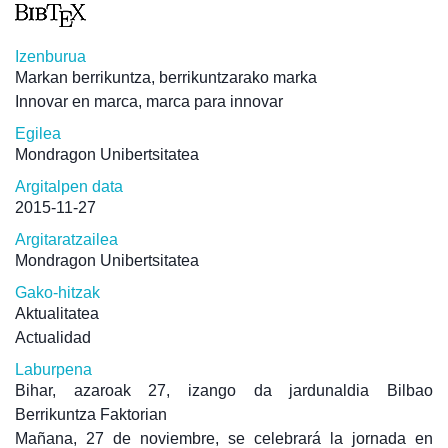
Izenburua
Markan berrikuntza, berrikuntzarako marka
Innovar en marca, marca para innovar
Egilea
Mondragon Unibertsitatea
Argitalpen data
2015-11-27
Argitaratzailea
Mondragon Unibertsitatea
Gako-hitzak
Aktualitatea
Actualidad
Laburpena
Bihar, azaroak 27, izango da jardunaldia Bilbao
Berrikuntza Faktorian
Mañana, 27 de noviembre, se celebrará la jornada en