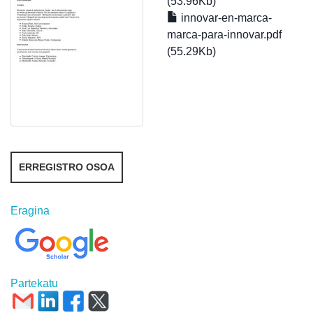
(53.96Kb)
innovar-en-marca-
marca-para-innovar.pdf
(55.29Kb)
ERREGISTRO OSOA
Eragina
Partekatu