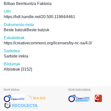
Bilbao Berrikuntza Faktoria
URI
https://hdl.handle.net/20.500.11984/4461
Dokumentu-mota
Beste batzukBeste batzuk
Eskubideak
https://creativecommons.org/licenses/by-nc-sa/4.0/
Sarbidea
Sarbide irekia
Bildumak
Albisteak
[3152]
Nork bildua:
Nork balioztatua: