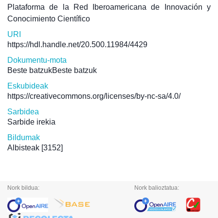
Plataforma de la Red Iberoamericana de Innovación y
Conocimiento Científico
URI
https://hdl.handle.net/20.500.11984/4429
Dokumentu-mota
Beste batzukBeste batzuk
Eskubideak
https://creativecommons.org/licenses/by-nc-sa/4.0/
Sarbidea
Sarbide irekia
Bildumak
Albisteak
[3152]
Nork bildua:
Nork balioztatua: