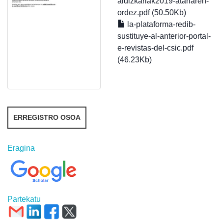
aldizkariak2019-atariaren-
ordez.pdf (50.50Kb)
la-plataforma-redib-
sustituye-al-anterior-portal-
e-revistas-del-csic.pdf
(46.23Kb)
ERREGISTRO OSOA
Eragina
Partekatu