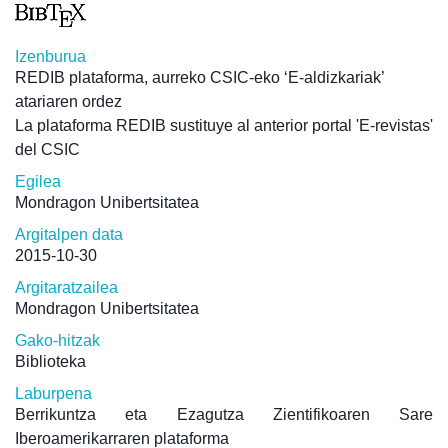
Izenburua
REDIB plataforma, aurreko CSIC-eko ‘E-aldizkariak’
atariaren ordez
La plataforma REDIB sustituye al anterior portal 'E-revistas'
del CSIC
Egilea
Mondragon Unibertsitatea
Argitalpen data
2015-10-30
Argitaratzailea
Mondragon Unibertsitatea
Gako-hitzak
Biblioteka
Laburpena
Berrikuntza eta Ezagutza Zientifikoaren Sare
Iberoamerikarraren plataforma