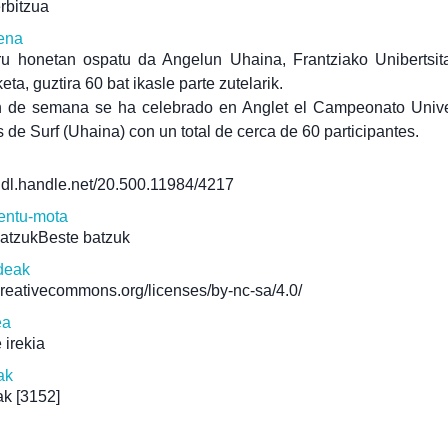
erbitzua
ena
ru honetan ospatu da Angelun Uhaina, Frantziako Unibertsita
eta, guztira 60 bat ikasle parte zutelarik.
in de semana se ha celebrado en Anglet el Campeonato Univer
 de Surf (Uhaina) con un total de cerca de 60 participantes.
/hdl.handle.net/20.500.11984/4217
ntu-mota
batzukBeste batzuk
deak
/creativecommons.org/licenses/by-nc-sa/4.0/
ea
 irekia
ak
ak
[3152]