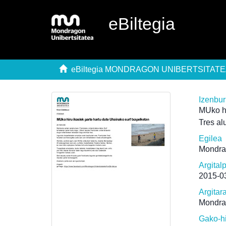
eBiltegia
eBiltegia MONDRAGON UNIBERTSITAT
Izenbu
MUko hi
Tres al
Egilea
Mondra
Argital
2015-0
Argitar
Mondra
Gako-h