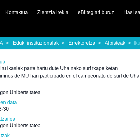
Kontaktua
Zientzia Irekia
eBiltegiari buruz
Hasi s
EA
Eduki instituzionalak
Errektoretza
Albisteak
Ik
rua
ru ikaslek parte hartu dute Uhainako surf txapelketan
umnos de MU han participado en el campeonato de surf de Uha
gon Unibertsitatea
pen data
3-30
atzailea
gon Unibertsitatea
itzak