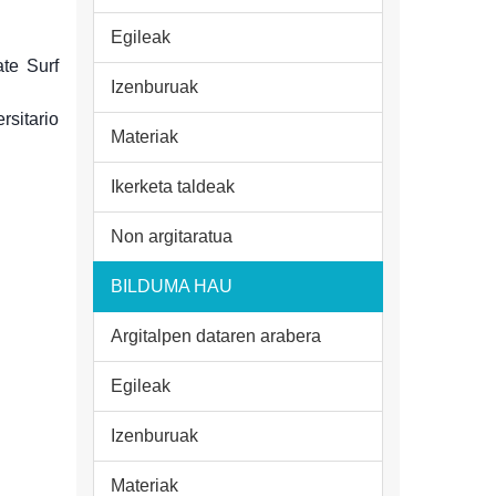
Egileak
te Surf
Izenburuak
sitario
Materiak
Ikerketa taldeak
Non argitaratua
BILDUMA HAU
Argitalpen dataren arabera
Egileak
Izenburuak
Materiak