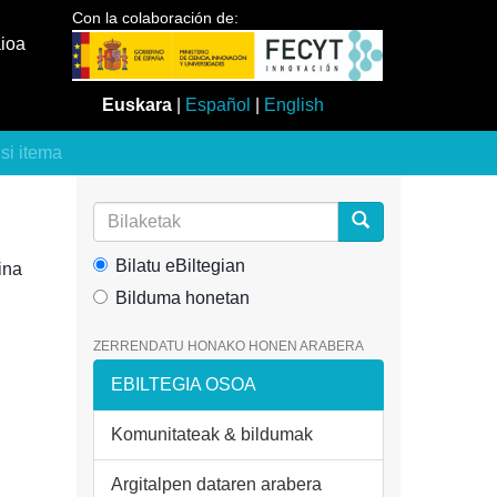
Con la colaboración de:
aioa
Euskara
|
Español
|
English
usi itema
Bilatu eBiltegian
ina
Bilduma honetan
ZERRENDATU HONAKO HONEN ARABERA
EBILTEGIA OSOA
Komunitateak & bildumak
Argitalpen dataren arabera