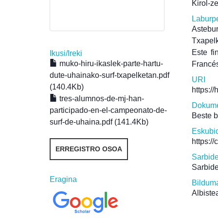
Kirol-z
Laburp
Astebu
Txapelk
Este f
Ikusi/
Ireki
muko-hiru-ikaslek-parte-hartu-
Francés
dute-uhainako-surf-txapelketan.pdf
URI
(140.4Kb)
https:/
tres-alumnos-de-mj-han-
Dokume
participado-en-el-campeonato-de-
Beste 
surf-de-uhaina.pdf (141.4Kb)
Eskubi
https:/
ERREGISTRO OSOA
Sarbid
Sarbide
Eragina
Bildum
Albiste