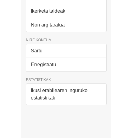
Ikerketa taldeak
Non argitaratua
NIRE KONTUA
Sartu
Erregistratu
ESTATISTIKAK
Ikusi erabilearen inguruko
estatistikak