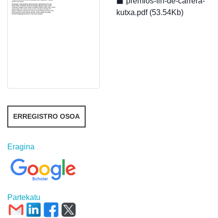
premios-fin-de-carrera-
kutxa.pdf (53.54Kb)
ERREGISTRO OSOA
Eragina
Partekatu