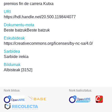
premios fin de carrera Kutxa
URI
https://hdl.handle.net/20.500.11984/4077
Dokumentu-mota
Beste batzukBeste batzuk
Eskubideak
https://creativecommons.org/licenses/by-nc-sa/4.0/
Sarbidea
Sarbide irekia
Bildumak
Albisteak
[3152]
Nork bildua:
Nork balioztatua: