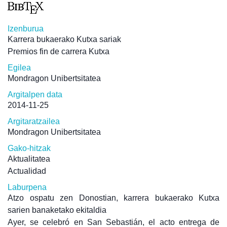
Izenburua
Karrera bukaerako Kutxa sariak
Premios fin de carrera Kutxa
Egilea
Mondragon Unibertsitatea
Argitalpen data
2014-11-25
Argitaratzailea
Mondragon Unibertsitatea
Gako-hitzak
Aktualitatea
Actualidad
Laburpena
Atzo ospatu zen Donostian, karrera bukaerako Kutxa
sarien banaketako ekitaldia
Ayer, se celebró en San Sebastián, el acto entrega de