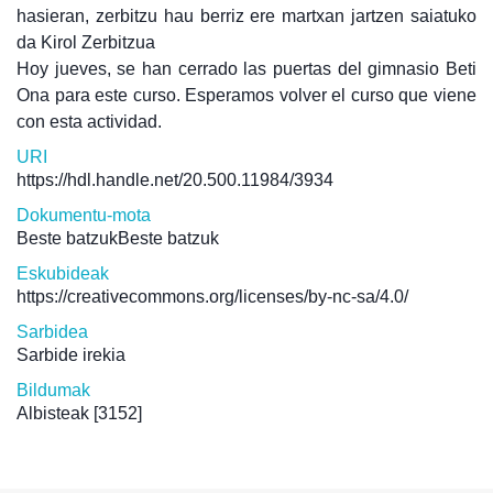
hasieran, zerbitzu hau berriz ere martxan jartzen saiatuko
da Kirol Zerbitzua
Hoy jueves, se han cerrado las puertas del gimnasio Beti
Ona para este curso. Esperamos volver el curso que viene
con esta actividad.
URI
https://hdl.handle.net/20.500.11984/3934
Dokumentu-mota
Beste batzukBeste batzuk
Eskubideak
https://creativecommons.org/licenses/by-nc-sa/4.0/
Sarbidea
Sarbide irekia
Bildumak
Albisteak
[3152]