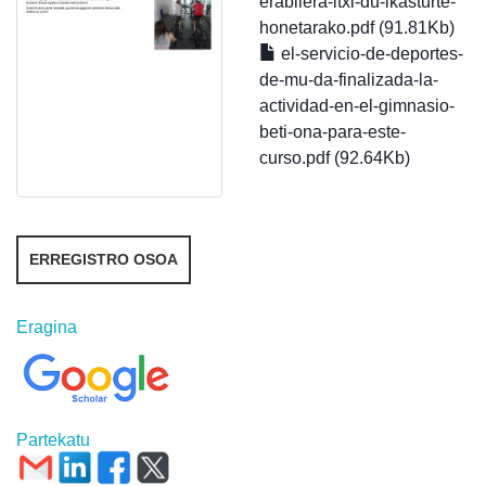
erabilera-itxi-du-ikasturte-
honetarako.pdf (91.81Kb)
el-servicio-de-deportes-
de-mu-da-finalizada-la-
actividad-en-el-gimnasio-
beti-ona-para-este-
curso.pdf (92.64Kb)
ERREGISTRO OSOA
Eragina
Partekatu