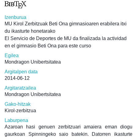
Izenburua
MU Kirol Zerbitzuak Beti Ona gimnasioaren erabilera itxi
du ikasturte honetarako
El Servicio de Deportes de MU da finalizada la actividad
en el gimnasio Beti Ona para este curso
Egilea
Mondragon Unibertsitatea
Argitalpen data
2014-06-12
Argitaratzailea
Mondragon Unibertsitatea
Gako-hitzak
Kirol-zerbitzua
Laburpena
Azaroan hasi genuen zerbitzuari amaiera eman diogu
gaurkoan Spinningeko saio batekin. Datorren ikasturte