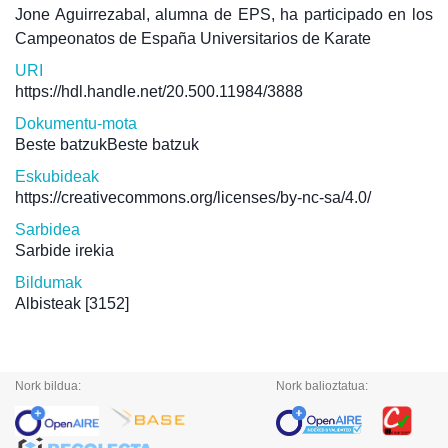
Jone Aguirrezabal, alumna de EPS, ha participado en los
Campeonatos de España Universitarios de Karate
URI
https://hdl.handle.net/20.500.11984/3888
Dokumentu-mota
Beste batzukBeste batzuk
Eskubideak
https://creativecommons.org/licenses/by-nc-sa/4.0/
Sarbidea
Sarbide irekia
Bildumak
Albisteak
[3152]
Nork bildua:
Nork balioztatua: