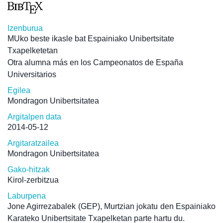
Izenburua
MUko beste ikasle bat Espainiako Unibertsitate
Txapelketetan
Otra alumna más en los Campeonatos de España
Universitarios
Egilea
Mondragon Unibertsitatea
Argitalpen data
2014-05-12
Argitaratzailea
Mondragon Unibertsitatea
Gako-hitzak
Kirol-zerbitzua
Laburpena
Jone Agirrezabalek (GEP), Murtzian jokatu den Espainiako
Karateko Unibertsitate Txapelketan parte hartu du.