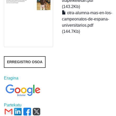
txapelketetan.pdf
(143.2Kb)
otra-alumna-mas-en-los-
campeonatos-de-espana-
universitarios.pdf
(144.7Kb)
ERREGISTRO OSOA
Eragina
Partekatu