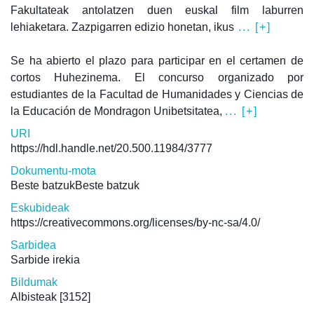
Fakultateak antolatzen duen euskal film laburren
lehiaketara. Zazpigarren edizio honetan, ikus
... [+]
Se ha abierto el plazo para participar en el certamen de
cortos Huhezinema. El concurso organizado por
estudiantes de la Facultad de Humanidades y Ciencias de
la Educación de Mondragon Unibetsitatea,
... [+]
URI
https://hdl.handle.net/20.500.11984/3777
Dokumentu-mota
Beste batzukBeste batzuk
Eskubideak
https://creativecommons.org/licenses/by-nc-sa/4.0/
Sarbidea
Sarbide irekia
Bildumak
Albisteak
[3152]