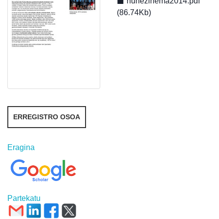
huhezinema2014.pdf
(86.74Kb)
ERREGISTRO OSOA
Eragina
Partekatu