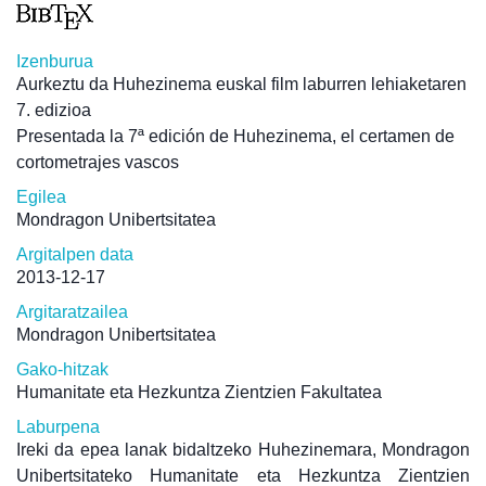
Izenburua
Aurkeztu da Huhezinema euskal film laburren lehiaketaren
7. edizioa
Presentada la 7ª edición de Huhezinema, el certamen de
cortometrajes vascos
Egilea
Mondragon Unibertsitatea
Argitalpen data
2013-12-17
Argitaratzailea
Mondragon Unibertsitatea
Gako-hitzak
Humanitate eta Hezkuntza Zientzien Fakultatea
Laburpena
Ireki da epea lanak bidaltzeko Huhezinemara, Mondragon
Unibertsitateko Humanitate eta Hezkuntza Zientzien