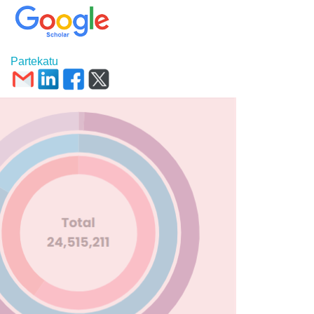
Partekatu