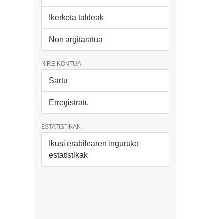
Ikerketa taldeak
Non argitaratua
NIRE KONTUA
Sartu
Erregistratu
ESTATISTIKAK
Ikusi erabilearen inguruko
estatistikak