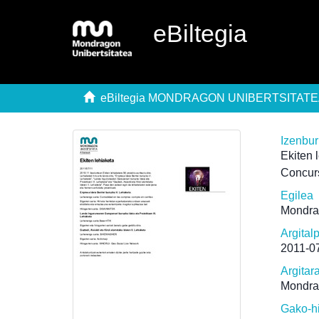
eBiltegia
eBiltegia MONDRAGON UNIBERTSITAT
Izenbu
Ekiten 
Concur
Egilea
Mondra
Argital
2011-0
Argitar
Mondra
Gako-h