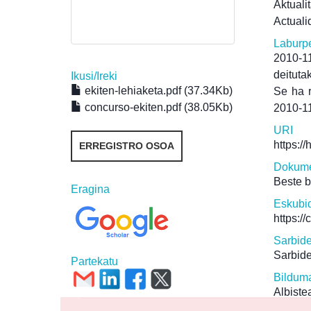
Aktuali
Actuali
Laburp
2010-11
deituta
Ikusi/
Ireki
ekiten-lehiaketa.pdf (37.34Kb)
Se ha r
concurso-ekiten.pdf (38.05Kb)
2010-11
URI
https:/
ERREGISTRO OSOA
Dokume
Beste 
Eragina
Eskubi
https:/
Sarbid
Sarbide
Partekatu
Bildum
Albiste