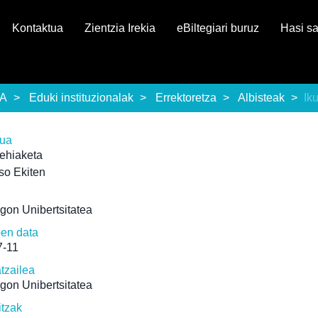
Kontaktua
Zientzia Irekia
eBiltegiari buruz
Hasi s
EA
Eduki instituzionalak
Errektoretza
Albisteak
Ik
rua
lehiaketa
so Ekiten
gon Unibertsitatea
pen data
7-11
atzailea
gon Unibertsitatea
itzak