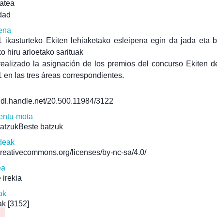
tatea
dad
ena
 ikasturteko Ekiten lehiaketako esleipena egin da jada eta 
ko hiru arloetako sarituak
ealizado la asignación de los premios del concurso Ekiten d
 en las tres áreas correspondientes.
/hdl.handle.net/20.500.11984/3122
ntu-mota
batzukBeste batzuk
deak
/creativecommons.org/licenses/by-nc-sa/4.0/
ea
 irekia
ak
ak
[3152]