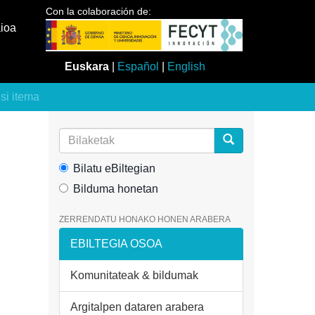
Con la colaboración de:
aioa
Euskara
|
Español
|
English
usi itema
Bilatu eBiltegian
Bilduma honetan
ZERRENDATU HONAKO HONEN ARABERA
EBILTEGIA OSOA
Komunitateak & bildumak
Argitalpen dataren arabera