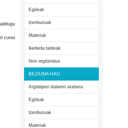
Egileak
Izenburuak
baditugu
Materiak
el curso
Ikerketa taldeak
Non argitaratua
BILDUMA HAU
Argitalpen dataren arabera
Egileak
Izenburuak
Materiak