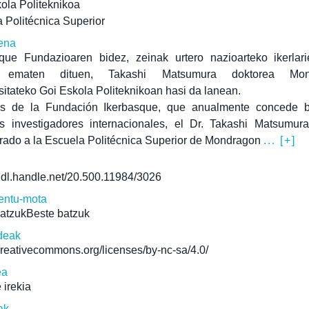
ola Politeknikoa
 Politécnica Superior
ena
sque Fundazioaren bidez, zeinak urtero nazioarteko ikerlari
 ematen dituen, Takashi Matsumura doktorea Mon
sitateko Goi Eskola Politeknikoan hasi da lanean.
és de la Fundación Ikerbasque, que anualmente concede 
os investigadores internacionales, el Dr. Takashi Matsumur
rado a la Escuela Politécnica Superior de Mondragon
... [+]
/hdl.handle.net/20.500.11984/3026
ntu-mota
batzukBeste batzuk
deak
/creativecommons.org/licenses/by-nc-sa/4.0/
ea
 irekia
ak