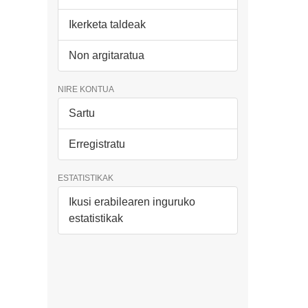
Ikerketa taldeak
Non argitaratua
NIRE KONTUA
Sartu
Erregistratu
ESTATISTIKAK
Ikusi erabilearen inguruko
estatistikak