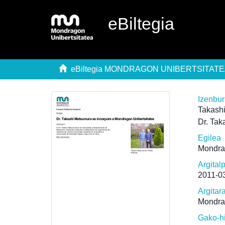
eBiltegia
eBiltegia MONDRAGON UNIBERTSITAT
Izenbu
Takashi
Dr. Tak
Egilea
Mondra
Argital
2011-0
Argitar
Mondra
Gako-h