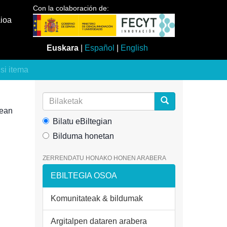
Con la colaboración de:
aioa
Euskara
|
Español
|
English
usi itema
nean
Bilatu eBiltegian
Bilduma honetan
ZERRENDATU HONAKO HONEN ARABERA
EBILTEGIA OSOA
Komunitateak & bildumak
Argitalpen dataren arabera