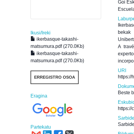
Goi Esk
Escuela
Laburp
Ikerba
bekak
Ikusi/
Ireki
ikerbasque-takashi-
Unibert
matsumura.pdf (270.0Kb)
A trav
ikerbasque-takashi-
expert
matsumura.pdf (270.0Kb)
incorpo
URI
https:/
ERREGISTRO OSOA
Dokume
Beste 
Eragina
Eskubi
https:/
Sarbid
Sarbide
Partekatu
Bildum