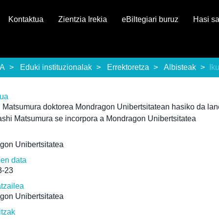
Kontaktua
Zientzia Irekia
eBiltegiari buruz
Hasi s
EA
Eduki instituzionalak
Errektoretza
Albisteak
Ik
rua
 Matsumura doktorea Mondragon Unibertsitatean hasiko da la
ashi Matsumura se incorpora a Mondragon Unibertsitatea
gon Unibertsitatea
pen data
3-23
atzailea
gon Unibertsitatea
itzak