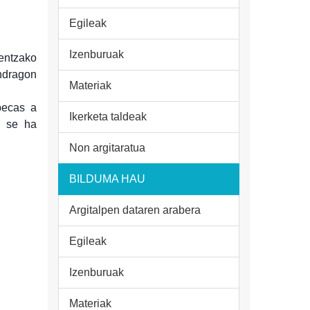
Egileak
Izenburuak
entzako
dragon
Materiak
becas a
Ikerketa taldeak
a se ha
Non argitaratua
BILDUMA HAU
Argitalpen dataren arabera
Egileak
Izenburuak
Materiak