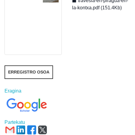
travesia-en-piragua-en-
la-kontxa.pdf (151.4Kb)
ERREGISTRO OSOA
Eragina
Partekatu