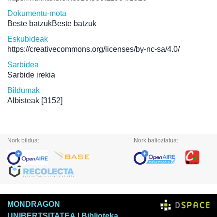
Dokumentu-mota
Beste batzukBeste batzuk
Eskubideak
https://creativecommons.org/licenses/by-nc-sa/4.0/
Sarbidea
Sarbide irekia
Bildumak
Albisteak
[3152]
Nork bildua:
Nork balioztatua:
MONDRAGON
UNIBERTSITATEA
|
Biblioteka