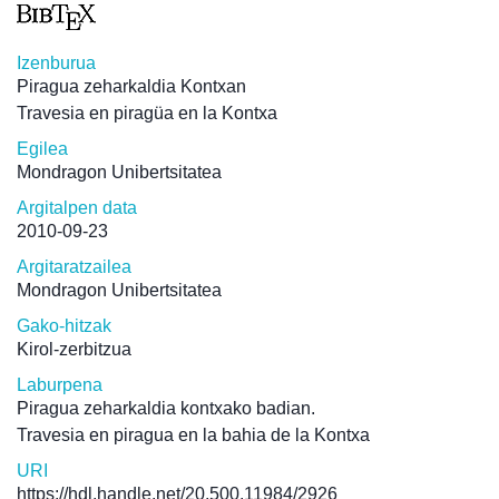
Izenburua
Piragua zeharkaldia Kontxan
Travesia en piragüa en la Kontxa
Egilea
Mondragon Unibertsitatea
Argitalpen data
2010-09-23
Argitaratzailea
Mondragon Unibertsitatea
Gako-hitzak
Kirol-zerbitzua
Laburpena
Piragua zeharkaldia kontxako badian.
Travesia en piragua en la bahia de la Kontxa
URI
https://hdl.handle.net/20.500.11984/2926