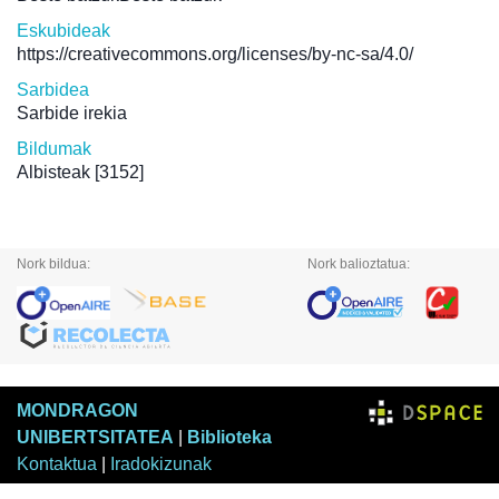
Eskubideak
https://creativecommons.org/licenses/by-nc-sa/4.0/
Sarbidea
Sarbide irekia
Bildumak
Albisteak
[3152]
Nork bildua:
Nork balioztatua:
MONDRAGON
UNIBERTSITATEA
|
Biblioteka
Kontaktua
|
Iradokizunak