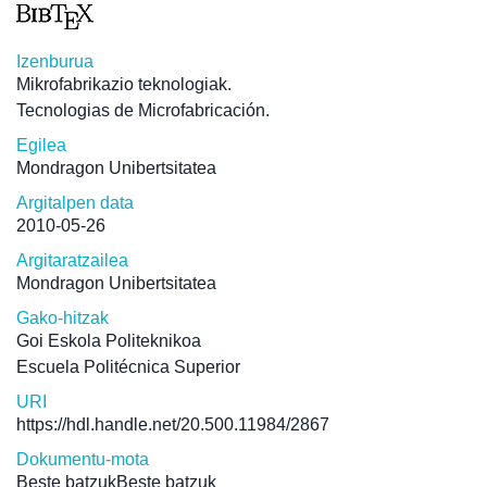
Izenburua
Mikrofabrikazio teknologiak.
Tecnologias de Microfabricación.
Egilea
Mondragon Unibertsitatea
Argitalpen data
2010-05-26
Argitaratzailea
Mondragon Unibertsitatea
Gako-hitzak
Goi Eskola Politeknikoa
Escuela Politécnica Superior
URI
https://hdl.handle.net/20.500.11984/2867
Dokumentu-mota
Beste batzukBeste batzuk