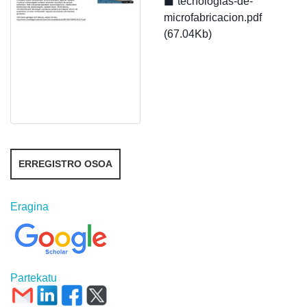
tecnologias-de-
microfabricacion.pdf
(67.04Kb)
ERREGISTRO OSOA
Eragina
Partekatu