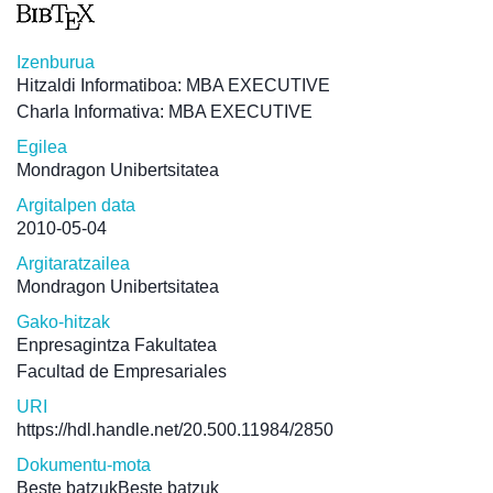
Izenburua
Hitzaldi Informatiboa: MBA EXECUTIVE
Charla Informativa: MBA EXECUTIVE
Egilea
Mondragon Unibertsitatea
Argitalpen data
2010-05-04
Argitaratzailea
Mondragon Unibertsitatea
Gako-hitzak
Enpresagintza Fakultatea
Facultad de Empresariales
URI
https://hdl.handle.net/20.500.11984/2850
Dokumentu-mota
Beste batzukBeste batzuk