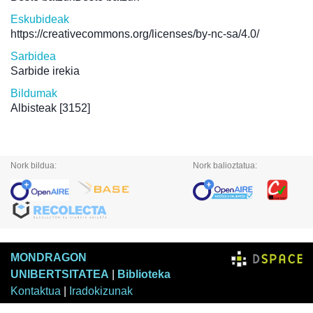
Eskubideak
https://creativecommons.org/licenses/by-nc-sa/4.0/
Sarbidea
Sarbide irekia
Bildumak
Albisteak
[3152]
Nork bildua:
Nork balioztatua:
MONDRAGON
UNIBERTSITATEA
|
Biblioteka
Kontaktua
|
Iradokizunak