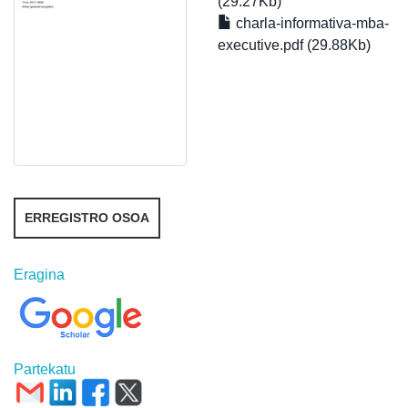
(29.27Kb)
charla-informativa-mba-
executive.pdf (29.88Kb)
ERREGISTRO OSOA
Eragina
Partekatu