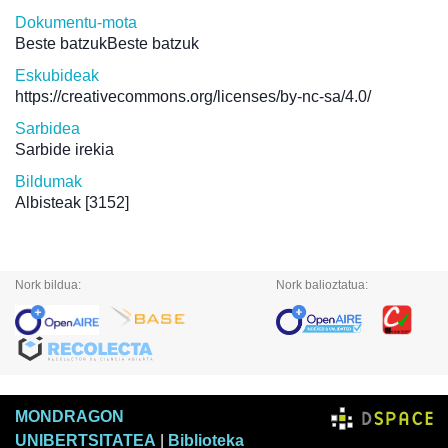
Dokumentu-mota
Beste batzukBeste batzuk
Eskubideak
https://creativecommons.org/licenses/by-nc-sa/4.0/
Sarbidea
Sarbide irekia
Bildumak
Albisteak
[3152]
Nork bildua:
Nork balioztatua:
MONDRAGON
UNIBERTSITATEA
|
Biblioteka