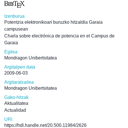
Izenburua
Potentzia elektronikoari buruzko hitzaldia Garaia
campusean
Charla sobre electrónica de potencia en el Campus de
Garaia
Egilea
Mondragon Unibertsitatea
Argitalpen data
2009-06-03
Argitaratzailea
Mondragon Unibertsitatea
Gako-hitzak
Aktualitatea
Actualidad
URI
https://hdl.handle.net/20.500.11984/2626