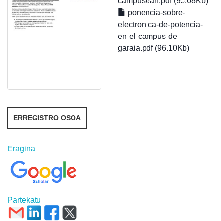
campusean.pdf (95.68Kb)
ponencia-sobre-
electronica-de-potencia-
en-el-campus-de-
garaia.pdf (96.10Kb)
ERREGISTRO OSOA
Eragina
Partekatu