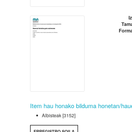
I
Tama
Forma
Item hau honako bilduma honetan/hau
Albisteak
[3152]
ERREGISTRO SOILA