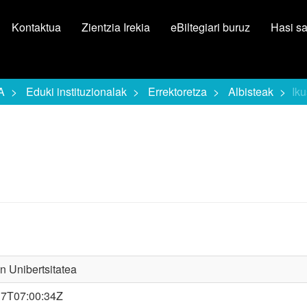
Kontaktua
Zientzia Irekia
eBiltegiari buruz
Hasi s
A
Eduki instituzionalak
Errektoretza
Albisteak
Iku
 Unibertsitatea
17T07:00:34Z