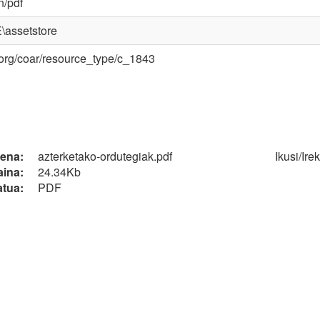
n/pdf
assetstore
l.org/coar/resource_type/c_1843
zena:
azterketako-ordutegiak.pdf
Ikusi/
Irek
ina:
24.34Kb
tua:
PDF