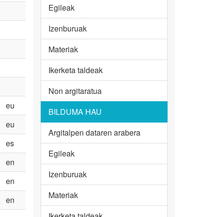
Egileak
Izenburuak
Materiak
Ikerketa taldeak
Non argitaratua
eu
BILDUMA HAU
eu
Argitalpen dataren arabera
es
Egileak
en
Izenburuak
en
Materiak
en
Ikerketa taldeak