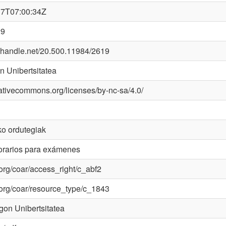
17T07:00:34Z
29
dl.handle.net/20.500.11984/2619
 Unibertsitatea
eativecommons.org/licenses/by-nc-sa/4.0/
ko ordutegiak
rarios para exámenes
l.org/coar/access_right/c_abf2
l.org/coar/resource_type/c_1843
on Unibertsitatea