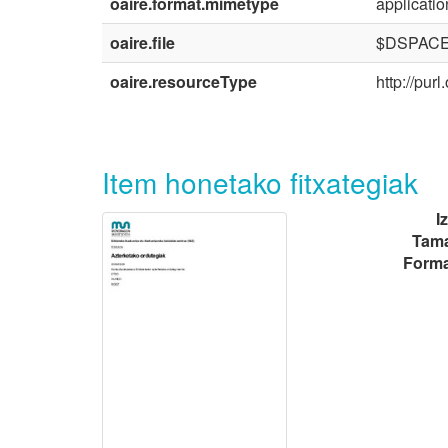
oaire.format.mimetype
applicatio
oaire.file
$DSPACE\
oaire.resourceType
http://pur
Item honetako fitxategiak
I
Tama
Forma