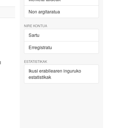
Non argitaratua
NIRE KONTUA
Sartu
Erregistratu
ESTATISTIKAK
i
Ikusi erabilearen inguruko
estatistikak