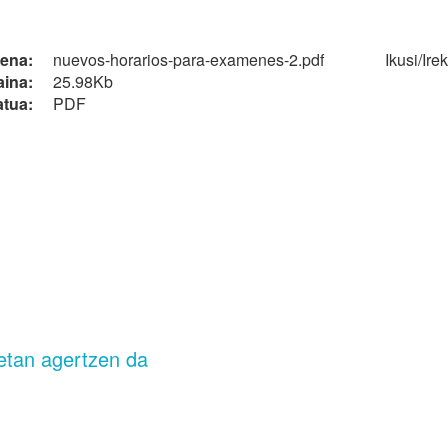
zena:
nuevos-horarios-para-examenes-2.pdf
Ikusi/
Irek
ina:
25.98Kb
tua:
PDF
etan agertzen da