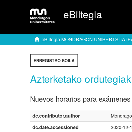
eBiltegia
eBiltegia MONDRAGON UNIBERTSITATE
ERREGISTRO SOILA
Azterketako ordutegiak
Nuevos horarios para exámenes
dc.contributor.author
Mondragon
dc.date.accessioned
2020-12-