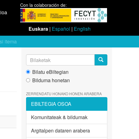
Con la colaboración de:
aioa
Euskara
|
Español
|
English
si itema
Bilatu eBiltegian
Bilduma honetan
ZERRENDATU HONAKO HONEN ARABERA
EBILTEGIA OSOA
Komunitateak & bildumak
Argitalpen dataren arabera